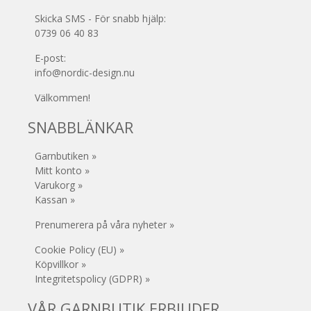
Skicka SMS - För snabb hjälp:
0739 06 40 83
E-post:
info@nordic-design.nu
Välkommen!
SNABBLÄNKAR
Garnbutiken »
Mitt konto »
Varukorg »
Kassan »
Prenumerera på våra nyheter »
Cookie Policy (EU) »
Köpvillkor »
Integritetspolicy (GDPR) »
VÅR GARNBUTIK ERBJUDER