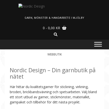
Skip
to
content
GARN, MÖNSTER & HANDARBETE I MJÖLBY
0
- 0,00 KR
WEBBUTIK
Nordic Design – Din garnbutik på
nätet
Här hittar du kvalitetsgarner för stickning, virkning,
broderi, brickbandsvävning och spetsarbeten. Välj bland
ett stort utbud av garner, stickmönster, materialkit,
garnpaket och tillbehör för ditt nästa projekt.