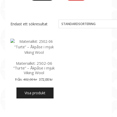
Endast ett sökresultat
Materialkit: 2502-06
”Turte” – Åkpåse i mjuk
Viking Wool
Det
Det
402,00
kr
372,00
kr
Från:
ursprungliga
nuvarande
priset
priset
Visa produkt
var:
är:
402,00 kr.
372,00 kr.