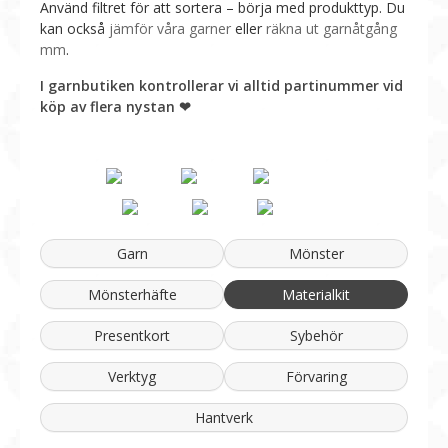
Använd filtret för att sortera – börja med produkttyp. Du
kan också
jämför våra garner
eller
räkna ut garnåtgång
mm
.
I garnbutiken kontrollerar vi alltid partinummer vid
köp av flera nystan ❤︎
Garn
Mönster
Mönsterhäfte
Materialkit
Presentkort
Sybehör
Verktyg
Förvaring
Hantverk