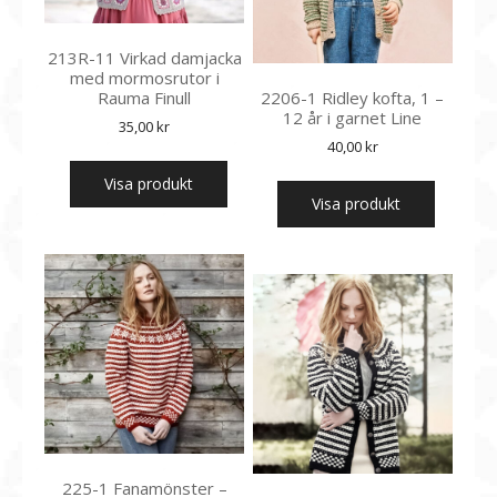
213R-11 Virkad damjacka
med mormosrutor i
Rauma Finull
2206-1 Ridley kofta, 1 –
12 år i garnet Line
35,00
kr
40,00
kr
Visa produkt
Visa produkt
225-1 Fanamönster –