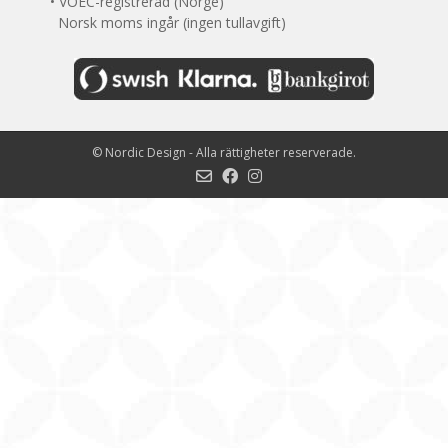
• VOEC-registrerad (Norge)
Norsk moms ingår (ingen tullavgift)
©
Nordic Design
- Alla rättigheter reserverade.