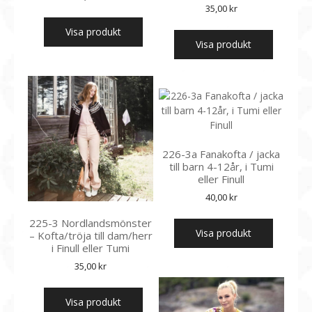
35,00
kr
Visa produkt
Visa produkt
226-3a Fanakofta / jacka
till barn 4-12år, i Tumi
eller Finull
40,00
kr
225-3 Nordlandsmönster
Visa produkt
– Kofta/tröja till dam/herr
i Finull eller Tumi
35,00
kr
Visa produkt