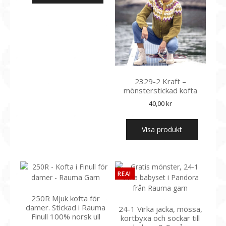
2329-2 Kraft –
mönsterstickad kofta
40,00
kr
Visa produkt
REA!
250R Mjuk kofta för
damer. Stickad i Rauma
24-1 Virka jacka, mössa,
Finull 100% norsk ull
kortbyxa och sockar till