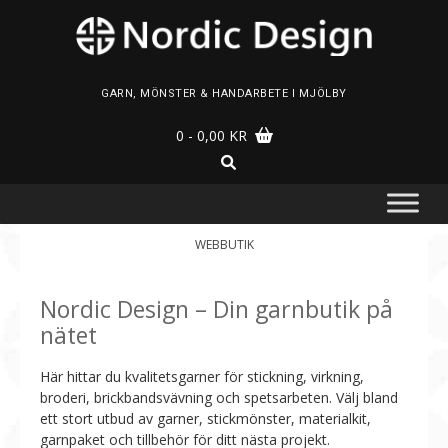
Skip
to
content
GARN, MÖNSTER & HANDARBETE I MJÖLBY
0
- 0,00 KR
WEBBUTIK
Nordic Design – Din garnbutik på
nätet
Här hittar du kvalitetsgarner för stickning, virkning,
broderi, brickbandsvävning och spetsarbeten. Välj bland
ett stort utbud av garner, stickmönster, materialkit,
garnpaket och tillbehör för ditt nästa projekt.