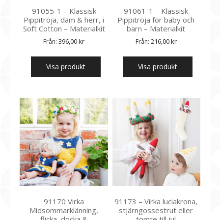
91055-1 – Klassisk
91061-1 – Klassisk
Pippitröja, dam & herr, i
Pippitröja för baby och
Soft Cotton – Materialkit
barn – Materialkit
396,00
kr
216,00
kr
Från:
Från:
Visa produkt
Visa produkt
91170 Virka
91173 – Virka luciakrona,
Midsommarklänning,
stjärngossestrut eller
flicka, docka &
tomte till jul