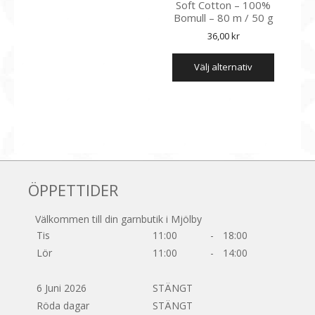
Soft Cotton – 100%
Bomull – 80 m / 50 g
36,00
kr
Den
välj alternativ
här
produkte
har
flera
varianter
De
olika
alternati
ÖPPETTIDER
kan
väljas
på
Välkommen till din garnbutik i Mjölby
produkts
Tis
11:00
-
18:00
Lör
11:00
-
14:00
6 Juni 2026
STÄNGT
Röda dagar
STÄNGT