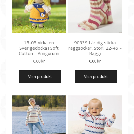
15-05 Virka en
90939 Lär dig sticka
Sverigedocka i Soft
raggsockar, Storl. 22-45 –
Cotton – Amigurumi
Raggi
0,00
kr
0,00
kr
Visa produkt
Visa produkt