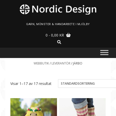
Skip
to
content
GARN, MÖNSTER & HANDARBETE I MJÖLBY
0
- 0,00 KR
WEBBUTIK
/
LEVERANTÖR
/ JÄRBO
Visar 1–17 av 17 resultat