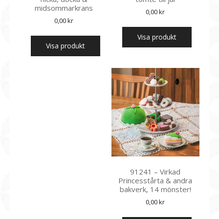
midsommarkrans
0,00
kr
0,00
kr
Visa produkt
Visa produkt
91241 – Virkad
Princesstårta & andra
bakverk, 14 mönster!
0,00
kr