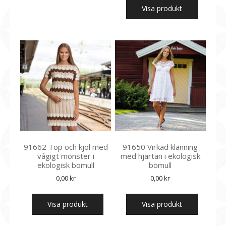
Visa produkt
91662 Top och kjol med
91650 Virkad klänning
vågigt mönster i
med hjärtan i ekologisk
ekologisk bomull
bomull
0,00
kr
0,00
kr
Visa produkt
Visa produkt