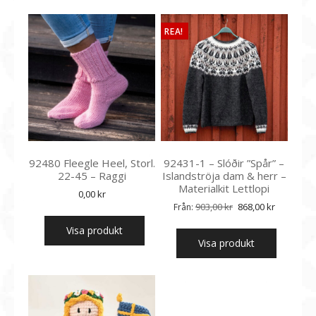
REA!
92480 Fleegle Heel, Storl.
92431-1 – Slóðir ”Spår” –
22-45 – Raggi
Islandströja dam & herr –
Materialkit Lettlopi
0,00
kr
Det
Det
903,00
kr
868,00
kr
Från:
ursprungliga
nuvarand
Visa produkt
priset
priset
Visa produkt
var:
är:
903,00 kr.
868,00 kr.