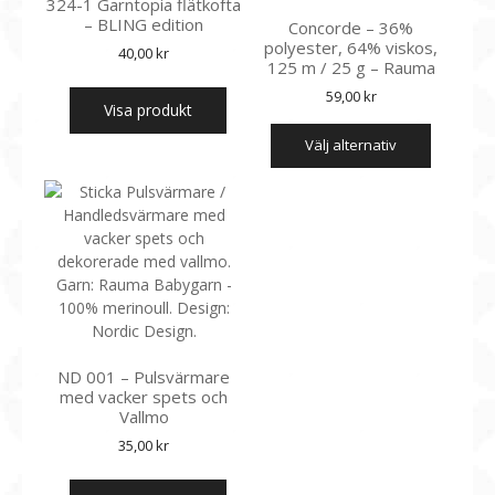
324-1 Garntopia flätkofta
– BLING edition
Concorde – 36%
polyester, 64% viskos,
40,00
kr
125 m / 25 g – Rauma
59,00
kr
Visa produkt
Den
välj alternativ
här
produkt
har
flera
varianter
De
olika
alternati
kan
väljas
ND 001 – Pulsvärmare
på
med vacker spets och
produkts
Vallmo
35,00
kr