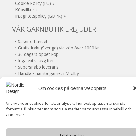
Cookie Policy (EU) »
Köpvillkor »
Integritetspolicy (GDPR) »
VÅR GARNBUTIK ERBJUDER
• Säker e-handel
• Gratis frakt (Sverige) vid köp över 1000 kr
• 30 dagars öppet köp
• Inga extra avgifter
• Supersnabb leverans!
• Handla / hämta garnet i Mjölby
• VOEC-registrerad (Norge)
Om cookies på denna webbplats
Norsk moms ingår (ingen tullavgift)
Vi använder cookies för att analysera hur webbplatsen används,
förbättra funktioner inom sociala medier samt anpassa innehåll och
annonser.
©
Nordic Design
- Alla rättigheter reserverade.
Tillåt cookies