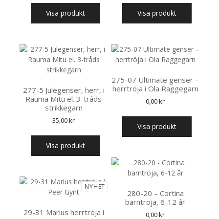
Visa produkt
Visa produkt
275-07 Ultimate genser –
herrtröja i Ola Raggegarn
277-5 Julegenser, herr, i
Rauma Mitu el. 3-tråds
0,00
kr
strikkegarn
35,00
kr
Visa produkt
Visa produkt
NYHET
280-20 – Cortina
barntröja, 6-12 år
29-31 Marius herrtröja i
0,00
kr