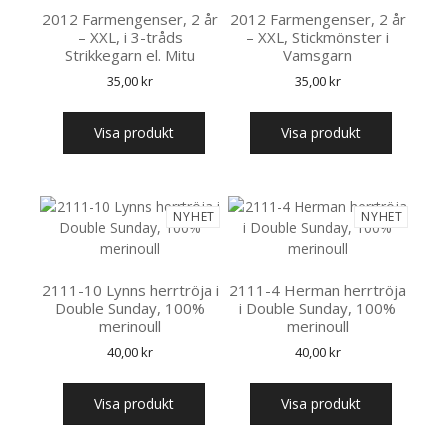
2012 Farmengenser, 2 år
2012 Farmengenser, 2 år
– XXL, i 3-tråds
– XXL, Stickmönster i
Strikkegarn el. Mitu
Vamsgarn
35,00
kr
35,00
kr
Visa produkt
Visa produkt
NYHET
NYHET
2111-10 Lynns herrtröja i
2111-4 Herman herrtröja
Double Sunday, 100%
i Double Sunday, 100%
merinoull
merinoull
40,00
kr
40,00
kr
Visa produkt
Visa produkt