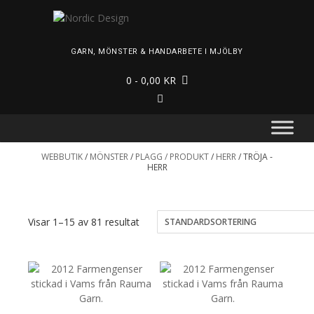
Skip
to
content
GARN, MÖNSTER & HANDARBETE I MJÖLBY
0
- 0,00 KR
WEBBUTIK
/
MÖNSTER
/
PLAGG / PRODUKT
/
HERR
/ TRÖJA -
HERR
Visar 1–15 av 81 resultat