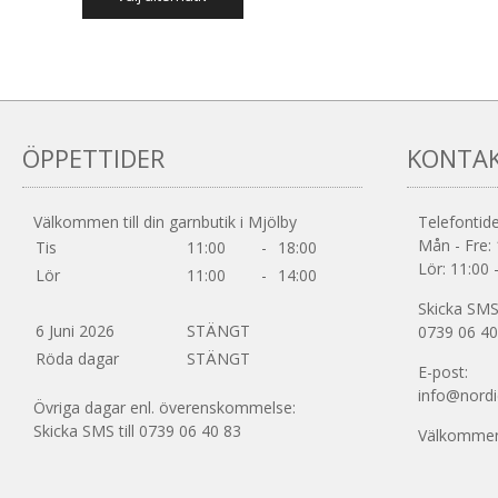
var:
är:
produkten
85,00 kr.
51,00 kr.
har
flera
varianter.
De
olika
ÖPPETTIDER
KONTA
alternativen
kan
väljas
Välkommen till din garnbutik i Mjölby
Telefontide
på
Mån - Fre: 
Tis
11:00
-
18:00
produktsidan
Lör: 11:00 
Lör
11:00
-
14:00
Skicka SMS 
6 Juni 2026
STÄNGT
0739 06 40
Röda dagar
STÄNGT
E-post:
info@nordi
Övriga dagar enl. överenskommelse:
Skicka SMS till 0739 06 40 83
Välkommen