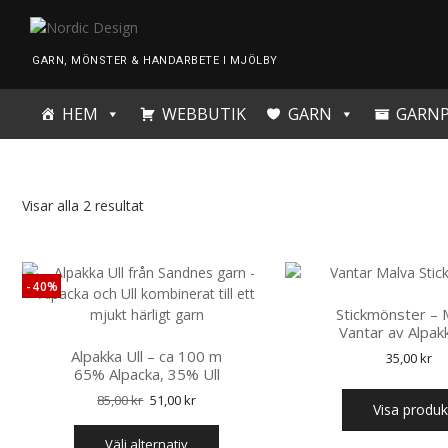
Skip
to
content
GARN, MÖNSTER & HANDARBETE I MJÖLBY
HEM
WEBBUTIK
GARN
GARN
Visar alla 2 resultat
-40%
Stickmönster – 
Vantar av Alpakk
Alpakka Ull – ca 100 m
35,00
kr
65% Alpacka, 35% Ull
Det
Det
85,00
kr
51,00
kr
Visa produk
ursprungliga
nuvarande
Den
priset
priset
välj alternativ
här