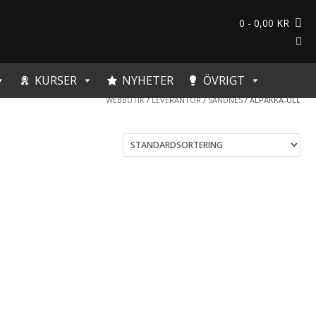
0
- 0,00 KR
KURSER
NYHETER
ÖVRIGT
WEBBUTIK
/
LEVERANTÖR
/
SANDNES
/ ALPAKKA-ULL