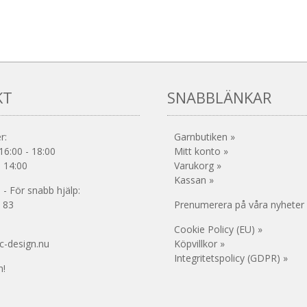
KT
SNABBLÄNKAR
r:
Garnbutiken »
16:00 - 18:00
Mitt konto »
- 14:00
Varukorg »
Kassan »
- För snabb hjälp:
 83
Prenumerera på våra nyheter
Cookie Policy (EU) »
c-design.nu
Köpvillkor »
Integritetspolicy (GDPR) »
!