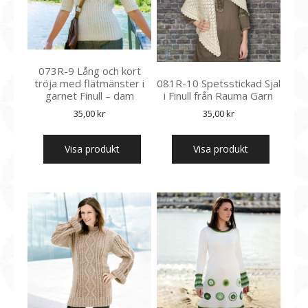
073R-9 Lång och kort
tröja med flätmänster i
081R-10 Spetsstickad Sjal
garnet Finull – dam
i Finull från Rauma Garn
35,00
kr
35,00
kr
Visa produkt
Visa produkt