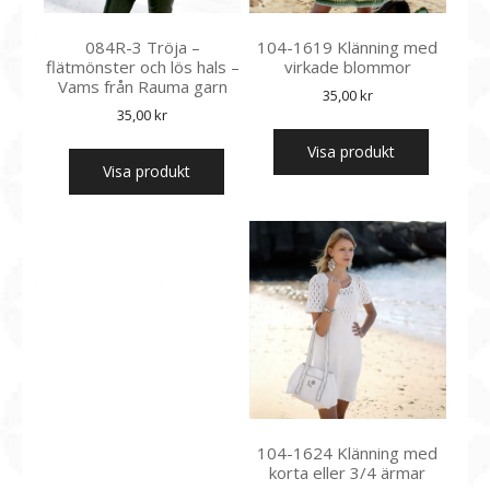
084R-3 Tröja –
104-1619 Klänning med
flätmönster och lös hals –
virkade blommor
Vams från Rauma garn
35,00
kr
35,00
kr
Visa produkt
Visa produkt
104-1624 Klänning med
korta eller 3/4 ärmar