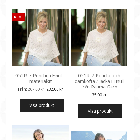
REA!
051R-7 Poncho i Finull –
051R-7 Poncho och
materialkit
damkofta / jacka i Finull
från Rauma Garn
Det
Det
267,00
kr
232,00
kr
Från:
ursprungliga
nuvarande
35,00
kr
priset
priset
Visa produkt
var:
är:
Visa produkt
267,00 kr.
232,00 kr.