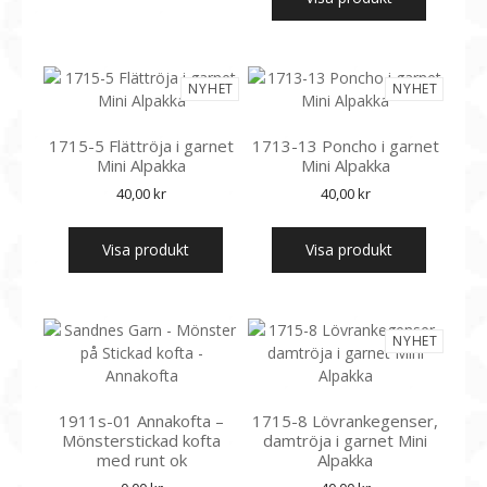
NYHET
NYHET
1715-5 Flättröja i garnet
1713-13 Poncho i garnet
Mini Alpakka
Mini Alpakka
40,00
kr
40,00
kr
Visa produkt
Visa produkt
NYHET
1911s-01 Annakofta –
1715-8 Lövrankegenser,
Mönsterstickad kofta
damtröja i garnet Mini
med runt ok
Alpakka