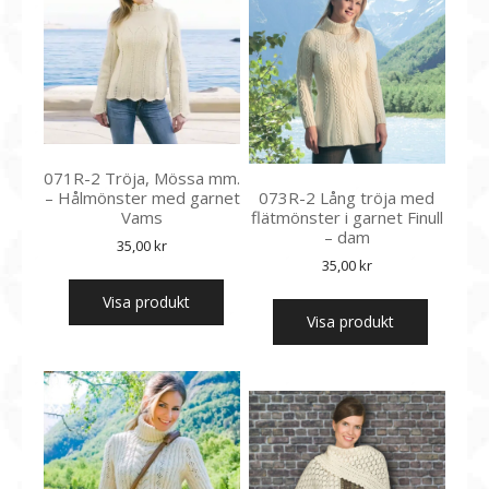
071R-2 Tröja, Mössa mm.
– Hålmönster med garnet
073R-2 Lång tröja med
Vams
flätmönster i garnet Finull
– dam
35,00
kr
35,00
kr
Visa produkt
Visa produkt