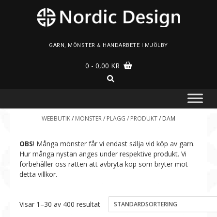
Skip
to
content
GARN, MÖNSTER & HANDARBETE I MJÖLBY
0
- 0,00 KR
WEBBUTIK
/
MÖNSTER
/
PLAGG / PRODUKT
/ DAM
OBS
! Många mönster får vi endast sälja vid köp av garn.
Hur många nystan anges under respektive produkt. Vi
förbehåller oss rätten att avbryta köp som bryter mot
detta villkor.
Visar 1–30 av 400 resultat