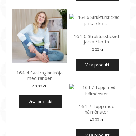
164-6 Strukturstickad
jacka / kofta
40,00
kr
Visa produkt
164-4 Sval raglantröja
med ränder
40,00
kr
Visa produkt
164-7 Topp med
hålmönster
40,00
kr
Visa produkt