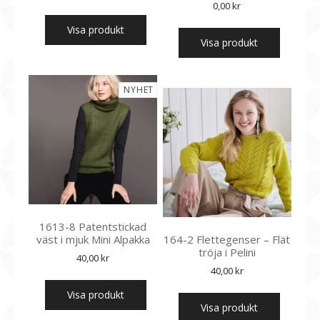
0,00
kr
Visa produkt
Visa produkt
NYHET
1613-8 Patentstickad
väst i mjuk Mini Alpakka
164-2 Flettegenser – Flät
tröja i Pelini
40,00
kr
40,00
kr
Visa produkt
Visa produkt