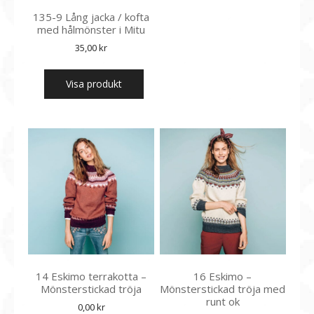
135-9 Lång jacka / kofta
med hålmönster i Mitu
35,00
kr
Visa produkt
14 Eskimo terrakotta –
16 Eskimo –
Mönsterstickad tröja
Mönsterstickad tröja med
runt ok
0,00
kr