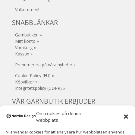
Välkommen!
SNABBLÄNKAR
Garnbutiken »
Mitt konto »
Varukorg »
Kassan »
Prenumerera på våra nyheter »
Cookie Policy (EU) »
Köpvillkor »
Integritetspolicy (GDPR) »
VÅR GARNBUTIK ERBJUDER
Om cookies på denna
• Säker e-handel
• Gratis frakt (Sverige) vid köp över 1000 kr
webbplats
• 30 dagars öppet köp
Vi använder cookies för att analysera hur webbplatsen används,
• Inga extra avgifter