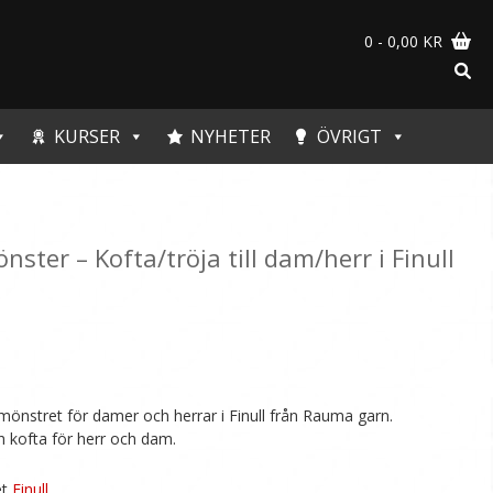
0
- 0,00 KR
KURSER
NYHETER
ÖVRIGT
ter – Kofta/tröja till dam/herr i Finull
mönstret för damer och herrar i Finull från Rauma garn.
h kofta för herr och dam.
et
Finull
.