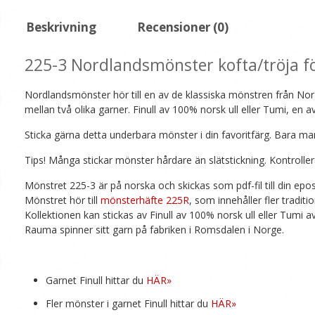
Beskrivning
Recensioner (0)
225-3 Nordlandsmönster kofta/tröja f
Nordlandsmönster hör till en av de klassiska mönstren från Norg
mellan två olika garner. Finull av 100% norsk ull eller Tumi, en
Sticka gärna detta underbara mönster i din favoritfärg. Bara man
Tips! Många stickar mönster hårdare än slätstickning. Kontroll
Mönstret 225-3 är på norska och skickas som pdf-fil till din epo
Mönstret hör till
mönsterhäfte 225R
, som innehåller fler tradit
Kollektionen kan stickas av Finull av 100% norsk ull eller Tumi 
Rauma spinner sitt garn på fabriken i Romsdalen i Norge.
Garnet Finull hittar du
HÄR»
Fler mönster i garnet Finull hittar du
HÄR»