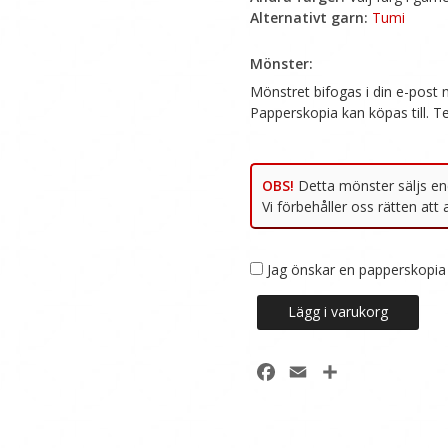
Alternativt garn:
Tumi
OBS!
Jag önskar en papperskopia 
225-
Lägg i varukorg
3
Nordlandsmönster
-
Facebook
Email
Dela
Kofta/tröja
till
dam/herr