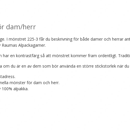
i
Finull
eller
Tumi
ör dam/herr
mängd
e. I mönstret 225-3 får du beskrivning för både damer och herrar antin
 av Raumas Alpackagarner.
 har en kontrastfärg så att mönstret kommer fram ordentligt. Tradition
era om du är en av dem som bör använda en större stickstorlek när du 
stadress.
ionella mönster för dam och herr.
av 100% alpakka.