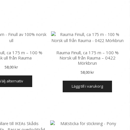
ull, ca 175 m – 100 %
Rauma Finull, ca 175 m – 100 %
k ull från Rauma
Norsk ull från Rauma – 0422
Mörkbrun
58,00
kr
58,00
kr
Den
välj alternativ
här
lägg till i varukorg
produkten
har
flera
varianter.
De
olika
alternativen