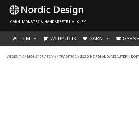
Skip
to
content
GARN, MÖNSTER & HANDARBETE I MJÖLBY
HEM
WEBBUTIK
GARN
GARN
WEBBUTIK
/
MÖNSTER
/
TEMA
/
TRADITION
/ 225-3 NORDLANDSMÖNSTER – KOFTA