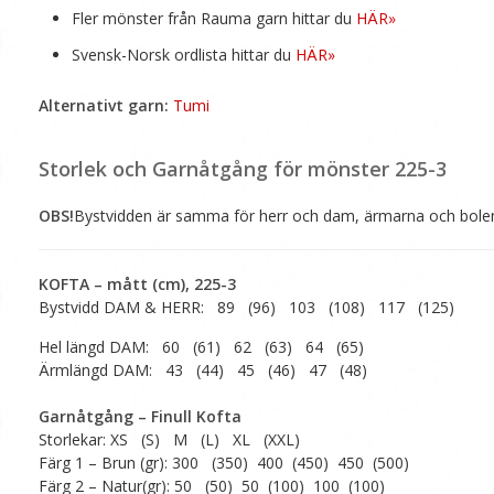
Fler mönster från Rauma garn hittar du
HÄR»
Svensk-Norsk ordlista hittar du
HÄR»
Alternativt garn:
Tumi
Storlek och Garnåtgång för mönster 225-3
OBS!
Bystvidden är samma för herr och dam, ärmarna och bolens
KOFTA – mått (cm), 225-3
Bystvidd DAM & HERR: 89 (96) 103 (108) 117 (125)
Hel längd DAM: 60 (61) 62 (63) 64 (65)
Ärmlängd DAM: 43 (44) 45 (46) 47 (48)
Garnåtgång – Finull Kofta
Storlekar: XS (S) M (L) XL (XXL)
Färg 1 – Brun (gr): 300 (350) 400 (450) 450 (500)
Färg 2 – Natur(gr): 50 (50) 50 (100) 100 (100)