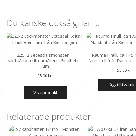
Du kanske också gillar …
225-2 Setesdalsmönster –
Rauma Finull, ca 175
Kofta/tröja till dam/herr i Finull eller
Norsk ull från Rauma 
Tumi
58,00
kr
35,00
kr
lägg till i varu
Visa produkt
Relaterade produkter