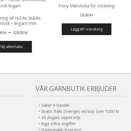
kan
Pony Mätsticka för stickning
väljas
på
29,00
kr
ing till IKEAs Skådis
produktsidan
rlock – lingarn mm
lägg till i varukorg
Prisintervall:
–
00
kr
129,00
kr
75,00 kr
Den
välj alternativ
till
här
produkten
129,00 kr
har
flera
varianter.
De
olika
VÅR GARNBUTIK ERBJUDER
alternativen
kan
väljas
• Säker e-handel
på
• Gratis frakt (Sverige) vid köp över 1000 kr
produktsidan
• 30 dagars öppet köp
• Inga extra avgifter
• Supersnabb leverans!