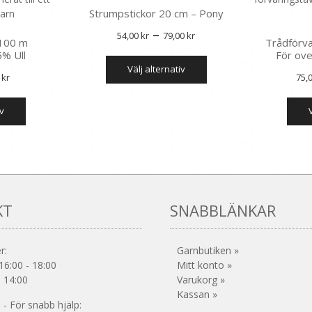
Strumpstickor 20 cm – Pony
Prisintervall:
–
54,00
kr
79,00
kr
 100 m
Trådförvar
54,00 kr
5% Ull
För ove
Den
välj alternativ
till
här
Det
0
kr
75,
produkten
79,00 kr
prungliga
nuvarande
Den
har
iv
set
priset
här
flera
produkten
är:
varianter.
har
De
0 kr.
51,00 kr.
flera
olika
varianter.
alternativen
De
kan
olika
väljas
KT
SNABBLÄNKAR
alternativen
på
kan
produktsidan
väljas
r:
Garnbutiken »
på
16:00 - 18:00
Mitt konto »
produktsidan
- 14:00
Varukorg »
Kassan »
- För snabb hjälp: