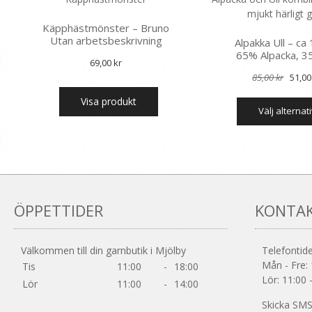
Käpphästmönster – Bruno
Utan arbetsbeskrivning
Alpakka Ull – ca
65% Alpacka, 3
69,00
kr
Det
85,00
kr
51,0
urs
Visa produkt
välj alternat
pri
var:
85,0
ÖPPETTIDER
KONTA
Välkommen till din garnbutik i Mjölby
Telefontide
Mån - Fre: 
Tis
11:00
-
18:00
Lör: 11:00 
Lör
11:00
-
14:00
Skicka SMS 