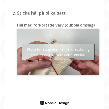
Sticka häl på olika sätt
Häl med förkortade varv (dubbla omslag)
Klicka för att godkänna marknadsföring
cookies och aktivera detta innehåll