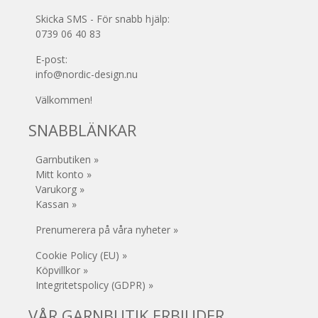
Skicka SMS - För snabb hjälp:
0739 06 40 83
E-post:
info@nordic-design.nu
Välkommen!
SNABBLÄNKAR
Garnbutiken »
Mitt konto »
Varukorg »
Kassan »
Prenumerera på våra nyheter »
Cookie Policy (EU) »
Köpvillkor »
Integritetspolicy (GDPR) »
VÅR GARNBUTIK ERBJUDER