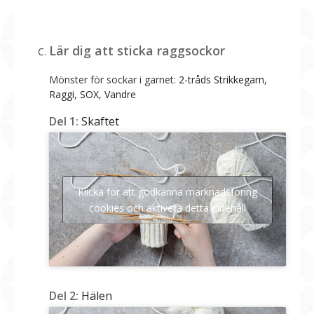
Lär dig att sticka raggsockor
Mönster för sockar i garnet:
2-tråds Strikkegarn
,
Raggi
,
SOX
,
Vandre
Del 1:
Skaftet
Klicka för att godkänna marknadsföring
cookies och aktivera detta innehåll
Del 2:
Hälen