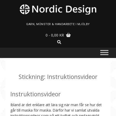
Skip
to
content
GARN, MÖNSTER & HANDARBETE I MJÖLBY
0
- 0,00 KR
Stickning: Instruktionsvideor
Instruktionsvideor
Ibland är det enklare att lära sig när man får se hur det
går till maska för maska. Därför har vi samlat utvalda
instruktionsvideor som på ett tydligt och pedagogiskt