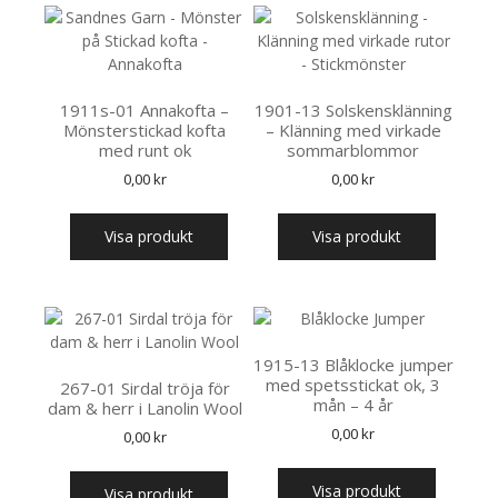
1911s-01 Annakofta –
1901-13 Solskensklänning
Mönsterstickad kofta
– Klänning med virkade
med runt ok
sommarblommor
0,00
kr
0,00
kr
Visa produkt
Visa produkt
1915-13 Blåklocke jumper
med spetsstickat ok, 3
267-01 Sirdal tröja för
mån – 4 år
dam & herr i Lanolin Wool
0,00
kr
0,00
kr
Visa produkt
Visa produkt