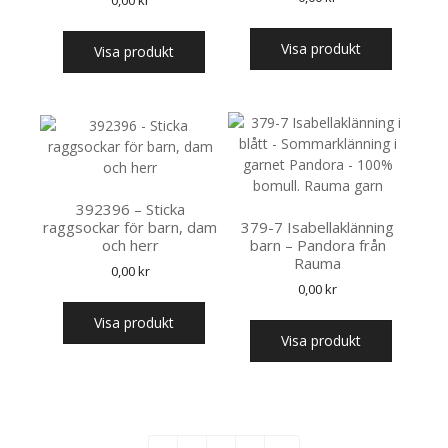
Visa produkt
Visa produkt
392396 – Sticka
raggsockar för barn, dam
379-7 Isabellaklänning
och herr
barn – Pandora från
Rauma
0,00
kr
0,00
kr
Visa produkt
Visa produkt