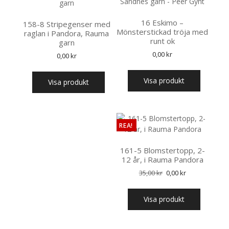
16 Eskimo –
158-8 Stripegenser med
Mönsterstickad tröja med
raglan i Pandora, Rauma
runt ok
garn
0,00
kr
0,00
kr
Visa produkt
Visa produkt
REA!
161-5 Blomstertopp, 2-
12 år, i Rauma Pandora
Det
Det
35,00
kr
0,00
kr
ursprungliga
nuvarande
priset
priset
Visa produkt
var:
är:
35,00 kr.
0,00 kr.