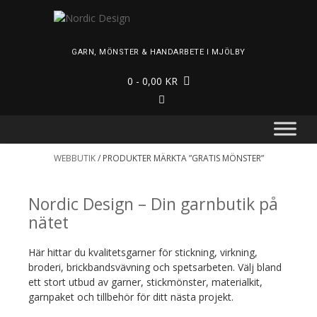
Skip
to
content
GARN, MÖNSTER & HANDARBETE I MJÖLBY
0
- 0,00 KR
WEBBUTIK
/ PRODUKTER MÄRKTA ”GRATIS MÖNSTER”
Nordic Design – Din garnbutik på
nätet
Här hittar du kvalitetsgarner för stickning, virkning,
broderi, brickbandsvävning och spetsarbeten. Välj bland
ett stort utbud av garner, stickmönster, materialkit,
garnpaket och tillbehör för ditt nästa projekt.