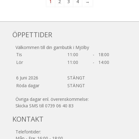
1
2
3
4
→
ÖPPETTIDER
Välkommen till din garnbutik i Mjölby
Tis
11:00
-
18:00
Lör
11:00
-
14:00
6 Juni 2026
STÄNGT
Röda dagar
STÄNGT
Övriga dagar enl. överenskommelse:
Skicka SMS till 0739 06 40 83
KONTAKT
Telefontider:
Mån - Fre: 16:00 - 18:00