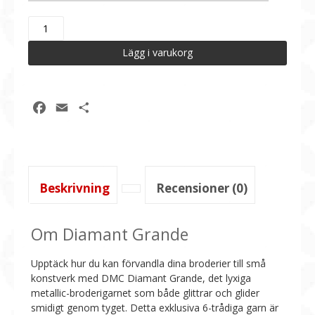
DMC
Diamant
Grande,
6-
trådigt
Lägg i varukorg
brodérgarn
metallic
mängd
Facebook
Email
Dela
Beskrivning
Recensioner (0)
Om Diamant Grande
Upptäck hur du kan förvandla dina broderier till små
konstverk med DMC Diamant Grande, det lyxiga
metallic-broderigarnet som både glittrar och glider
smidigt genom tyget. Detta exklusiva 6-trådiga garn är