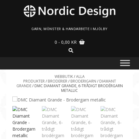
Skip
to
content
GARN, MÖNSTER & HANDARBETE I MJÖLBY
0
- 0,00 KR
WEBBUTIK
/
ALLA
PRODUKTER
/
BRODERIER
/
BRODERIGARN
/
DIAMANT
GRANDE
/ DMC DIAMANT GRANDE, 6-TRÅDIGT BRODÉRGARN
METALLIC