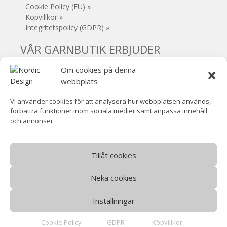
Cookie Policy (EU) »
Köpvillkor »
Integritetspolicy (GDPR) »
VÅR GARNBUTIK ERBJUDER
Om cookies på denna
• Säker e-handel
webbplats
• Gratis frakt (Sverige) vid köp över 1000 kr
• 30 dagars öppet köp
Vi använder cookies för att analysera hur webbplatsen används,
• Inga extra avgifter
förbättra funktioner inom sociala medier samt anpassa innehåll
• Supersnabb leverans!
och annonser.
• Handla / hämta garnet i Mjölby
• VOEC-registrerad (Norge)
Norsk moms ingår (ingen tullavgift)
Tillåt cookies
Neka cookies
Inställningar
©
Nordic Design
- Alla rättigheter reserverade.
Cookie Policy