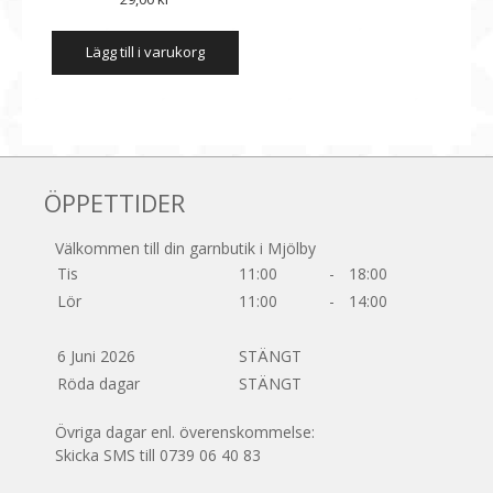
väljas
på
lägg till i varukorg
produktsidan
ÖPPETTIDER
Välkommen till din garnbutik i Mjölby
Tis
11:00
-
18:00
Lör
11:00
-
14:00
6 Juni 2026
STÄNGT
Röda dagar
STÄNGT
Övriga dagar enl. överenskommelse:
Skicka SMS till 0739 06 40 83