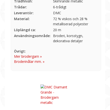
Trådfinish:
Skimrande metallic
Trådar:
6-trådigt
Leverantör:
DMC
Material:
72 % viskos och 28 %
metalliserad polyester
Löplängd ca:
20 m
Användningsområde:
Broderi, korsstygn,
dekorativa detaljer
Övrigt:
Mer brodergarn »
Broderinålar mm. »