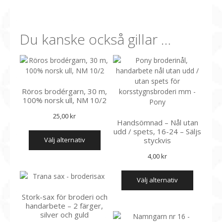
Du kanske också gillar …
Röros brodérgarn, 30 m,
100% norsk ull, NM 10/2
25,00
kr
Handsömnad – Nål utan
Den
udd / spets, 16-24 – Säljs
välj alternativ
styckvis
här
produkten
4,00
kr
har
Den
flera
välj alternativ
här
varianter.
produkt
De
Stork-sax för broderi och
har
olika
handarbete – 2 färger,
flera
silver och guld
alternativen