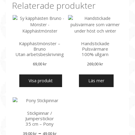
Relaterade produkter
De
olika
alternativen
kan
väljas
på
Käpphästmönster –
Handstickade
produktsidan
Bruno
Pulsvärmare
Utan arbetsbeskrivning
100% ullgarn
69,00
kr
269,00
kr
Visa produkt
Läs mer
Stickpinnar /
Jumperstickor
35 cm – Pony
Prisintervall:
–
39,00
kr
49,00
kr