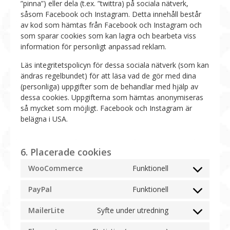
”pinna”) eller dela (t.ex. ”twittra) på sociala nätverk,
såsom Facebook och Instagram. Detta innehåll består
av kod som hämtas från Facebook och Instagram och
som sparar cookies som kan lagra och bearbeta viss
information för personligt anpassad reklam.
Läs integritetspolicyn för dessa sociala nätverk (som kan
ändras regelbundet) för att läsa vad de gör med dina
(personliga) uppgifter som de behandlar med hjälp av
dessa cookies. Uppgifterna som hämtas anonymiseras
så mycket som möjligt. Facebook och Instagram är
belägna i USA.
6. Placerade cookies
WooCommerce
Funktionell
Consent
to
PayPal
Funktionell
Consent
service
to
woocommerce
MailerLite
Syfte under utredning
Consent
service
to
paypal