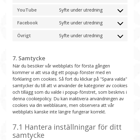
Consent
service
fonts
wordpress
to
google-
YouTube
Syfte under utredning
Consent
service
maps
to
vimeo
Facebook
Syfte under utredning
Consent
service
to
youtube
Övrigt
Syfte under utredning
Consent
service
to
facebook
service
7. Samtycke
Övrigt
När du besöker vår webbplats för första gången
kommer vi att visa dig ett popup-fönster med en
förklaring om cookies. Så fort du klickar på "Spara valda"
samtycker du till att vi använder de kategorier av cookies
och tillägg som du valde i popup-fönstret, som beskrivs i
denna cookiepolicy. Du kan inaktivera användningen av
cookies via din webbläsare, men observera att vår
webbplats kanske inte längre fungerar korrekt.
7.1 Hantera inställningar för ditt
samtycke