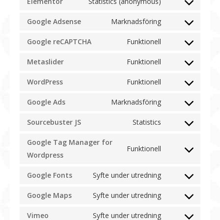
Elementor
Statistics (anonymous)
Consent
service
to
mailerlite
Google Adsense
Marknadsföring
Consent
service
to
elementor
Google reCAPTCHA
Funktionell
Consent
service
to
google-
Metaslider
Funktionell
Consent
service
adsense
to
google-
WordPress
Funktionell
Consent
service
recaptcha
to
metaslider
Google Ads
Marknadsföring
Consent
service
to
wordpress
Sourcebuster JS
Statistics
Consent
service
to
google-
Google Tag Manager for
service
ads
Funktionell
Consent
Wordpress
sourcebuster-
to
js
service
Google Fonts
Syfte under utredning
Consent
google-
to
tag-
Google Maps
Syfte under utredning
Consent
service
manager-
to
google-
Vimeo
for-
Syfte under utredning