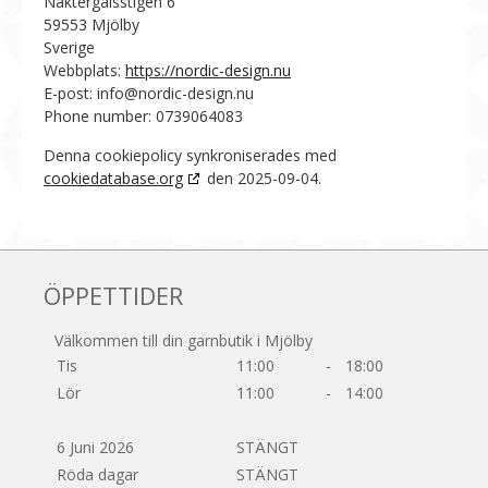
Näktergalsstigen 6
59553 Mjölby
Sverige
Webbplats:
https://nordic-design.nu
E-post:
info@
nordic-design.nu
Phone number: 0739064083
Denna cookiepolicy synkroniserades med
cookiedatabase.org
den 2025-09-04.
ÖPPETTIDER
Välkommen till din garnbutik i Mjölby
Tis
11:00
-
18:00
Lör
11:00
-
14:00
6 Juni 2026
STÄNGT
Röda dagar
STÄNGT