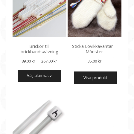
på
produktsidan
Brickor till
Sticka Lovikkavantar –
brickbandsvävning
Mönster
Prisintervall:
–
89,00
kr
267,00
kr
35,00
kr
89,00 kr
Den
välj alternativ
till
här
Visa produkt
produkten
267,00 kr
har
flera
varianter.
De
olika
alternativen
kan
väljas