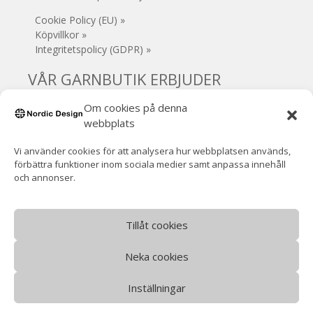
Cookie Policy (EU) »
Köpvillkor »
Integritetspolicy (GDPR) »
VÅR GARNBUTIK ERBJUDER
Om cookies på denna
• Säker e-handel
webbplats
• Gratis frakt (Sverige) vid köp över 1000 kr
• 30 dagars öppet köp
Vi använder cookies för att analysera hur webbplatsen används,
• Inga extra avgifter
förbättra funktioner inom sociala medier samt anpassa innehåll
• Supersnabb leverans!
och annonser.
• Handla / hämta garnet i Mjölby
• VOEC-registrerad (Norge)
Norsk moms ingår (ingen tullavgift)
Tillåt cookies
Neka cookies
Inställningar
©
Nordic Design
- Alla rättigheter reserverade.