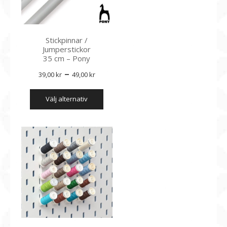
på
produktsidan
Stickpinnar /
Jumperstickor
35 cm – Pony
Prisintervall:
–
39,00
kr
49,00
kr
39,00 kr
Den
välj alternativ
till
här
produkten
49,00 kr
har
flera
varianter.
De
olika
alternativen
kan
väljas
på
produktsidan