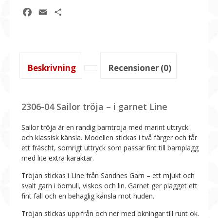
2-
Facebook
Email
Dela
12
år
i
Line
mängd
Beskrivning
Recensioner (0)
2306-04 Sailor tröja – i garnet Line
Sailor tröja är en randig barntröja med marint uttryck
och klassisk känsla. Modellen stickas i två färger och får
ett fräscht, somrigt uttryck som passar fint till barnplagg
med lite extra karaktär.
Tröjan stickas i Line från Sandnes Garn – ett mjukt och
svalt garn i bomull, viskos och lin. Garnet ger plagget ett
fint fall och en behaglig känsla mot huden.
Tröjan stickas uppifrån och ner med ökningar till runt ok.