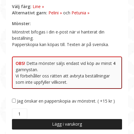
Välj färg:
Line »
Alternativt garn:
Pelini »
och
Petunia »
OBS!
Jag önskar en papperskopia av mönstret. ( +15 kr )
2306-
04
Sailor
Lägg i varukorg
tröja,