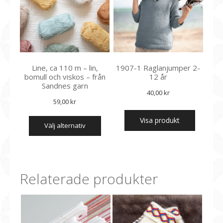
Line, ca 110 m – lin,
1907-1 Raglanjumper 2-
bomull och viskos – från
12 år
Sandnes garn
40,00
kr
59,00
kr
Den
Visa produkt
välj alternativ
här
produkten
har
flera
varianter.
Relaterade produkter
De
olika
alternativen
kan
väljas