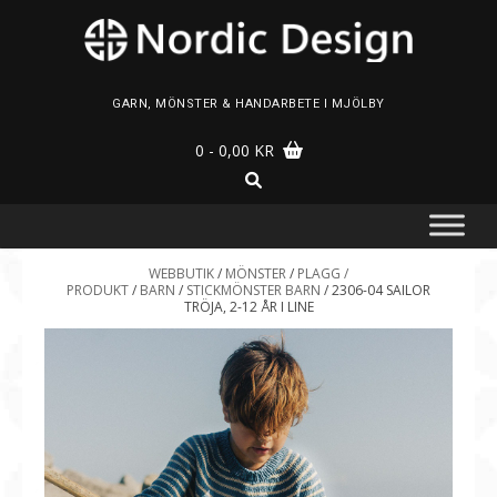
Skip
to
content
GARN, MÖNSTER & HANDARBETE I MJÖLBY
0
- 0,00 KR
WEBBUTIK
/
MÖNSTER
/
PLAGG /
PRODUKT
/
BARN
/
STICKMÖNSTER BARN
/ 2306-04 SAILOR
TRÖJA, 2-12 ÅR I LINE