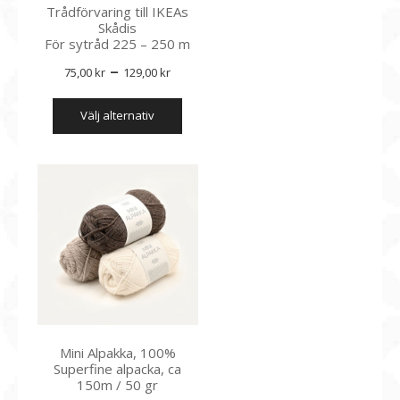
Trådförvaring till IKEAs
Skådis
För sytråd 225 – 250 m
Prisintervall:
–
75,00
kr
129,00
kr
75,00 kr
Den
välj alternativ
till
här
produkten
129,00 kr
har
flera
varianter.
De
olika
alternativen
kan
väljas
på
produktsidan
Mini Alpakka, 100%
Superfine alpacka, ca
150m / 50 gr