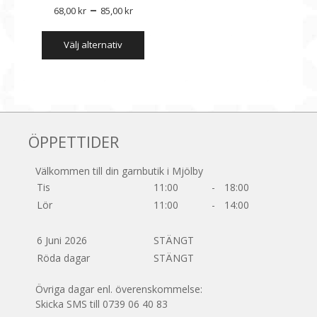
Prisintervall:
–
68,00
kr
85,00
kr
68,00 kr
Den
välj alternativ
till
här
produkten
85,00 kr
har
flera
varianter.
De
olika
ÖPPETTIDER
alternativen
kan
Välkommen till din garnbutik i Mjölby
väljas
Tis
11:00
-
18:00
på
Lör
11:00
-
14:00
produktsidan
6 Juni 2026
STÄNGT
Röda dagar
STÄNGT
Övriga dagar enl. överenskommelse:
Skicka SMS till 0739 06 40 83