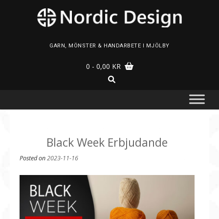
Skip
to
content
GARN, MÖNSTER & HANDARBETE I MJÖLBY
0
- 0,00 KR
Black Week Erbjudande
Posted on
2023-11-16