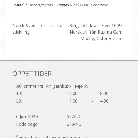
Posted in
Uncategorized
Tagged
Black Week
,
Rabattkod
Inläggsnavigering
Norsk-Svensk ordlista för
Billigt och bra – Fivel 100%
stickning
Norsk ull från Rauma Garn
– Mjölby, Östergötland
ÖPPETTIDER
Välkommen till din garnbutik i Mjölby
Tis
11:00
-
18:00
Lör
11:00
-
14:00
6 Juni 2026
STÄNGT
Röda dagar
STÄNGT
Övriga dagar enl. överenskommelse: