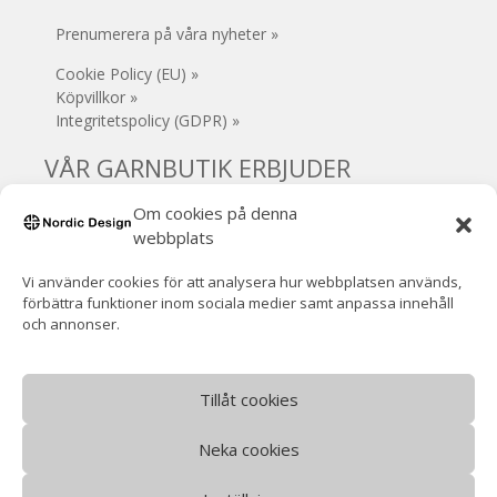
Prenumerera på våra nyheter »
Cookie Policy (EU) »
Köpvillkor »
Integritetspolicy (GDPR) »
VÅR GARNBUTIK ERBJUDER
Om cookies på denna
• Säker e-handel
webbplats
• Gratis frakt (Sverige) vid köp över 1000 kr
• 30 dagars öppet köp
Vi använder cookies för att analysera hur webbplatsen används,
• Inga extra avgifter
förbättra funktioner inom sociala medier samt anpassa innehåll
• Supersnabb leverans!
och annonser.
• Handla / hämta garnet i Mjölby
• VOEC-registrerad (Norge)
Norsk moms ingår (ingen tullavgift)
Tillåt cookies
Neka cookies