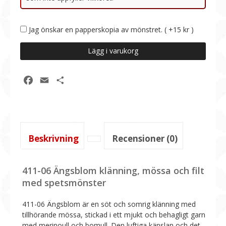
Jag önskar en papperskopia av mönstret. ( +15 kr )
411-
Lägg i varukorg
06
Ängsblom
klänning
Facebook
Email
Dela
och
mössa,
0
-
12
Beskrivning
Recensioner (0)
mån
mängd
411-06 Ängsblom klänning, mössa och filt
med spetsmönster
411-06 Ängsblom är en söt och somrig klänning med
tillhörande mössa, stickad i ett mjukt och behagligt garn
med merinoull och bomull. Den luftiga känslan och det