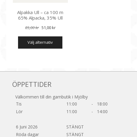
produktsidan
Alpakka Ull – ca 100 m
65% Alpacka, 35% Ull
Det
Det
85,00
kr
51,00
kr
ursprungliga
nuvarande
Den
välj alternativ
priset
priset
här
produkten
var:
är:
har
85,00 kr.
51,00 kr.
flera
varianter.
De
olika
ÖPPETTIDER
alternativen
kan
Välkommen till din garnbutik i Mjölby
väljas
Tis
11:00
-
18:00
på
Lör
11:00
-
14:00
produktsidan
6 Juni 2026
STÄNGT
Röda dagar
STÄNGT