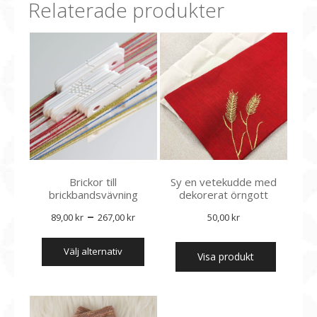
Relaterade produkter
Brickor till
Sy en vetekudde med
brickbandsvävning
dekorerat örngott
Prisintervall:
–
89,00
kr
267,00
kr
50,00
kr
89,00 kr
Den
välj alternativ
till
här
Visa produkt
produkten
267,00 kr
har
flera
varianter.