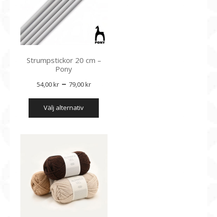
Strumpstickor 20 cm –
Pony
Prisintervall:
–
54,00
kr
79,00
kr
54,00 kr
Den
välj alternativ
till
här
produkten
79,00 kr
har
flera
varianter.
De
olika
alternativen
kan
väljas
på