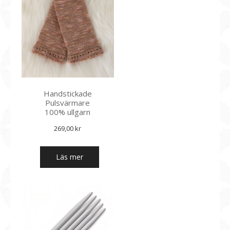
De
olika
alternativen
kan
väljas
på
produktsidan
Handstickade
Pulsvärmare
100% ullgarn
269,00
kr
Läs mer