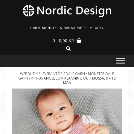
Skip
to
content
GARN, MÖNSTER & HANDARBETE I MJÖLBY
0
- 0,00 KR
WEBBUTIK
/
LEVERANTÖR
/
DALE GARN
/
MÖNSTER DALE
GARN
/ 411-06 ÄNGSBLOM KLÄNNING OCH MÖSSA, 0 – 12
MÅN