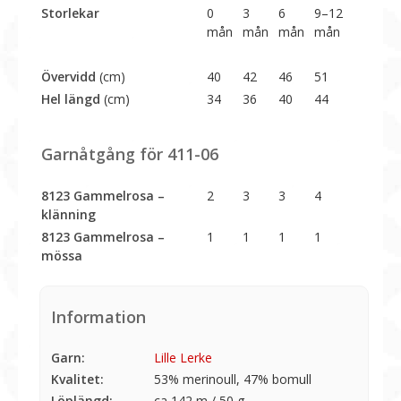
Storlekar
0
3
6
9–12
mån
mån
mån
mån
Övervidd
(cm)
40
42
46
51
Hel längd
(cm)
34
36
40
44
Garnåtgång för 411-06
8123 Gammelrosa –
2
3
3
4
klänning
8123 Gammelrosa –
1
1
1
1
mössa
Information
Garn:
Lille Lerke
Kvalitet:
53% merinoull, 47% bomull
Löplängd:
ca 142 m / 50 g