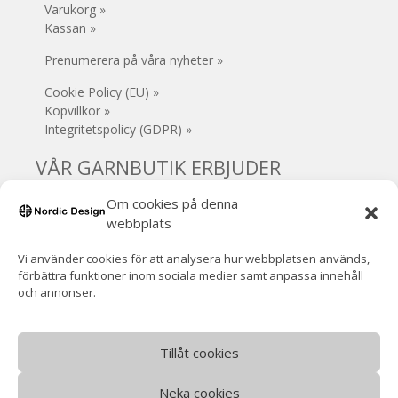
Varukorg »
Kassan »
Prenumerera på våra nyheter »
Cookie Policy (EU) »
Köpvillkor »
Integritetspolicy (GDPR) »
VÅR GARNBUTIK ERBJUDER
Om cookies på denna
• Säker e-handel
webbplats
• Gratis frakt (Sverige) vid köp över 1000 kr
• 30 dagars öppet köp
Vi använder cookies för att analysera hur webbplatsen används,
• Inga extra avgifter
förbättra funktioner inom sociala medier samt anpassa innehåll
• Supersnabb leverans!
och annonser.
• Handla / hämta garnet i Mjölby
• VOEC-registrerad (Norge)
Norsk moms ingår (ingen tullavgift)
Tillåt cookies
Neka cookies