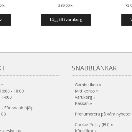
Prisintervall:
00
kr
289,00
kr
75,
68,00 kr
Den
iv
till
lägg till i varukorg
här
produkten
85,00 kr
har
flera
varianter.
De
olika
alternativen
KT
SNABBLÄNKAR
kan
väljas
på
r:
Garnbutiken »
produktsidan
16:00 - 18:00
Mitt konto »
- 14:00
Varukorg »
Kassan »
- För snabb hjälp:
 83
Prenumerera på våra nyheter
Cookie Policy (EU) »
c-design.nu
Köpvillkor »