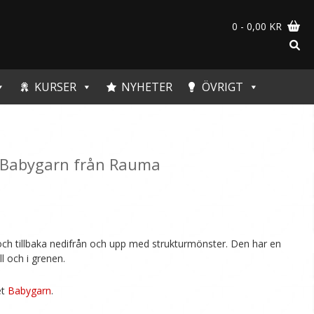
0
- 0,00 KR
KURSER
NYHETER
ÖVRIGT
i Babygarn från Rauma
och tillbaka nedifrån och upp med strukturmönster. Den har en
l och i grenen.
et
Babygarn
.