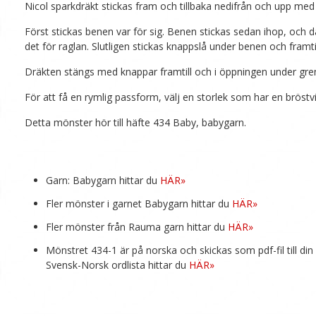
Nicol sparkdräkt stickas fram och tillbaka nedifrån och upp me
Först stickas benen var för sig. Benen stickas sedan ihop, och d
det för raglan. Slutligen stickas knappslå under benen och framti
Dräkten stängs med knappar framtill och i öppningen under gre
För att få en rymlig passform, välj en storlek som har en bröst
Detta mönster hör till häfte 434 Baby, babygarn.
Garn: Babygarn hittar du
HÄR»
Fler mönster i garnet Babygarn hittar du
HÄR»
Fler mönster från Rauma garn hittar du
HÄR»
Mönstret 434-1 är på norska och skickas som pdf-fil till di
Svensk-Norsk ordlista hittar du
HÄR»