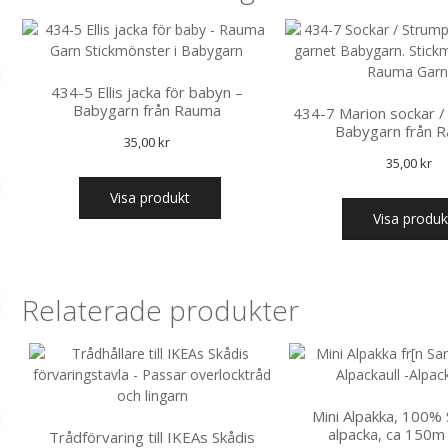
434-5 Ellis jacka för babyn –
Babygarn från Rauma
434-7 Marion sockar /
Babygarn från 
35,00
kr
35,00
kr
Visa produkt
Visa produk
Relaterade produkter
Mini Alpakka, 100% 
alpacka, ca 150m 
Trådförvaring till IKEAs Skådis