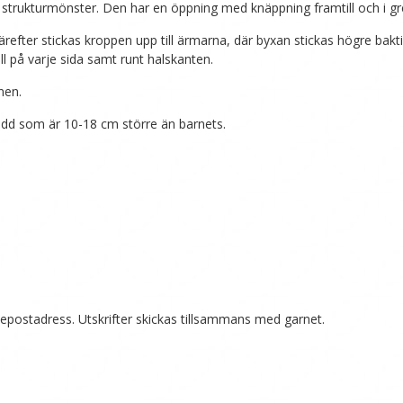
d strukturmönster. Den har en öppning med knäppning framtill och i g
ärefter stickas kroppen upp till ärmarna, där byxan stickas högre bakt
ll på varje sida samt runt halskanten.
nen.
vidd som är 10-18 cm större än barnets.
n epostadress. Utskrifter skickas tillsammans med garnet.