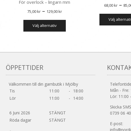
För overlock – lingarn mm
–
68,00
kr
85,
Prisintervall:
–
75,00
kr
129,00
kr
75,00 kr
välj alternat
Den
välj alternativ
till
här
produkten
129,00 kr
har
flera
varianter.
De
olika
ÖPPETTIDER
KONTA
alternativen
kan
väljas
Välkommen till din garnbutik i Mjölby
Telefontide
på
Mån - Fre: 
Tis
11:00
-
18:00
produktsidan
Lör: 11:00 
Lör
11:00
-
14:00
Skicka SMS 
6 Juni 2026
STÄNGT
0739 06 40
Röda dagar
STÄNGT
E-post:
info@nordi