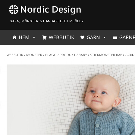
Skip
to
content
GARN, MÖNSTER & HANDARBETE I MJÖLBY
HEM
WEBBUTIK
GARN
GARN
WEBBUTIK
/
MÖNSTER
/
PLAGG / PRODUKT
/
BABY
/
STICKMÖNSTER BABY
/ 434