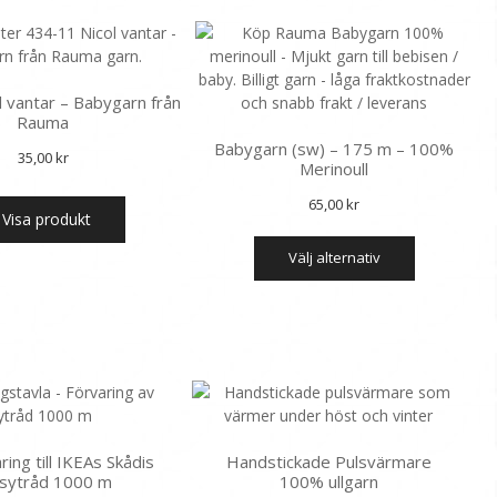
 vantar – Babygarn från
Rauma
Babygarn (sw) – 175 m – 100%
35,00
kr
Merinoull
65,00
kr
Visa produkt
Den
välj alternativ
här
produkten
har
flera
varianter.
De
olika
alternative
kan
ing till IKEAs Skådis
Handstickade Pulsvärmare
väljas
 sytråd 1000 m
100% ullgarn
på