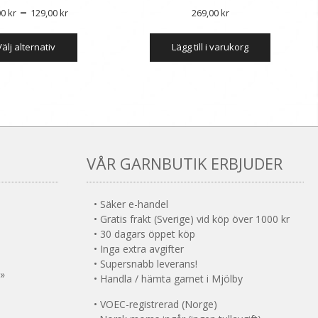
Prisintervall:
–
00
kr
129,00
kr
269,00
kr
produktsid
75,00 kr
Den
välj alternativ
till
lägg till i varukorg
här
produkten
129,00 kr
har
flera
varianter.
De
olika
alternativen
VÅR GARNBUTIK ERBJUDER
kan
väljas
på
• Säker e-handel
produktsidan
• Gratis frakt (Sverige) vid köp över 1000 kr
• 30 dagars öppet köp
• Inga extra avgifter
• Supersnabb leverans!
 »
• Handla / hämta garnet i Mjölby
• VOEC-registrerad (Norge)