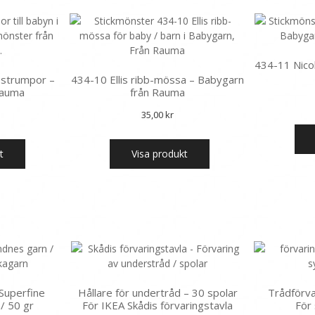
434-11 Nicol
 strumpor –
434-10 Ellis ribb-mössa – Babygarn
Rauma
från Rauma
35,00
kr
t
Visa produkt
Superfine
Hållare för undertråd – 30 spolar
Trådförvar
/ 50 gr
För IKEA Skådis förvaringstavla
För