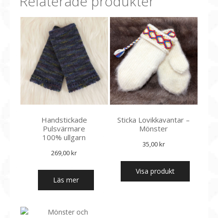
Relaterade produkter
Handstickade
Sticka Lovikkavantar –
Pulsvärmare
Mönster
100% ullgarn
35,00
kr
269,00
kr
Visa produkt
Läs mer