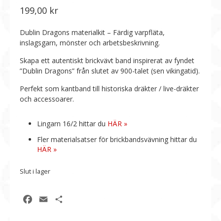
199,00
kr
Dublin Dragons materialkit – Färdig varpfläta,
inslagsgarn, mönster och arbetsbeskrivning.
Skapa ett autentiskt brickvävt band inspirerat av fyndet
”Dublin Dragons” från slutet av 900-talet (sen vikingatid).
Perfekt som kantband till historiska dräkter / live-dräkter
och accessoarer.
Lingarn 16/2 hittar du
HÄR »
Fler materialsatser för brickbandsvävning hittar du
HÄR »
Slut i lager
Facebook
Email
Dela