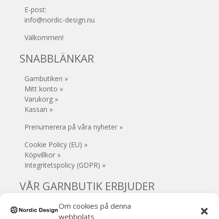
E-post:
info@nordic-design.nu
Välkommen!
SNABBLÄNKAR
Garnbutiken »
Mitt konto »
Varukorg »
Kassan »
Prenumerera på våra nyheter »
Cookie Policy (EU) »
Köpvillkor »
Integritetspolicy (GDPR) »
VÅR GARNBUTIK ERBJUDER
Om cookies på denna
• Säker e-handel
• Gratis frakt (Sverige) vid köp över 1000 kr
webbplats