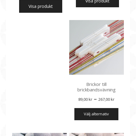
Visa produkt
Visa produkt
Brickor till
brickbandsvävning
Prisinter
–
89,00
kr
267,00
kr
89,00 kr
Den
välj alternativ
till
här
produkte
267,00 k
har
flera