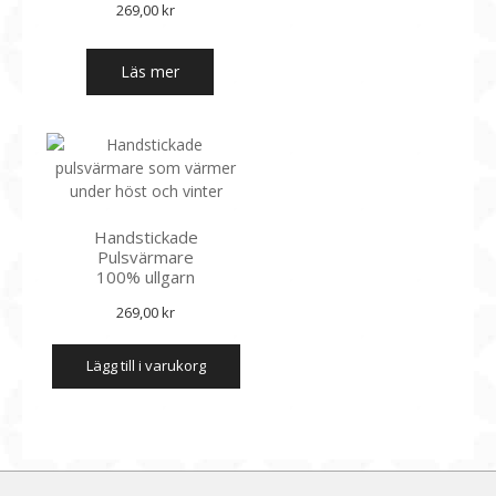
269,00
kr
Läs mer
Handstickade
Pulsvärmare
100% ullgarn
269,00
kr
lägg till i varukorg