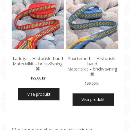
varianter
De
olika
alternati
kan
väljas
på
produkts
Ladoga – Historiskt band
Snartemo II – Historiskt
Materialkit – brickvävning
band
⌘
Materialkit – brickvävning
⌘
199,00
kr
199,00
kr
Visa produkt
Visa produkt