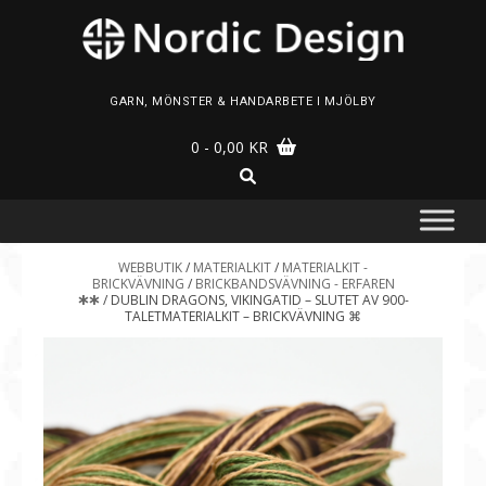
Skip
to
content
GARN, MÖNSTER & HANDARBETE I MJÖLBY
0
- 0,00 KR
WEBBUTIK
/
MATERIALKIT
/
MATERIALKIT -
BRICKVÄVNING
/
BRICKBANDSVÄVNING - ERFAREN
🞸🞸
/ DUBLIN DRAGONS, VIKINGATID – SLUTET AV 900-
TALETMATERIALKIT – BRICKVÄVNING ⌘