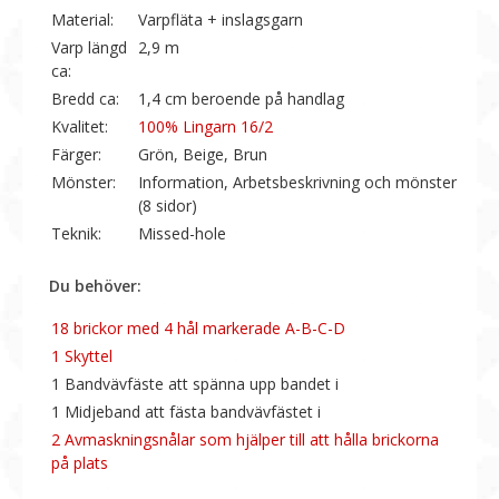
Material:
Varpfläta + inslagsgarn
Varp längd
2,9 m
ca:
Bredd ca:
1,4 cm beroende på handlag
Kvalitet:
100% Lingarn 16/2
Färger:
Grön, Beige, Brun
Mönster:
Information, Arbetsbeskrivning och mönster
(8 sidor)
Teknik:
Missed-hole
Du behöver:
18 brickor med 4 hål markerade A-B-C-D
1 Skyttel
1 Bandvävfäste att spänna upp bandet i
1 Midjeband att fästa bandvävfästet i
2 Avmaskningsnålar som hjälper till att hålla brickorna
på plats