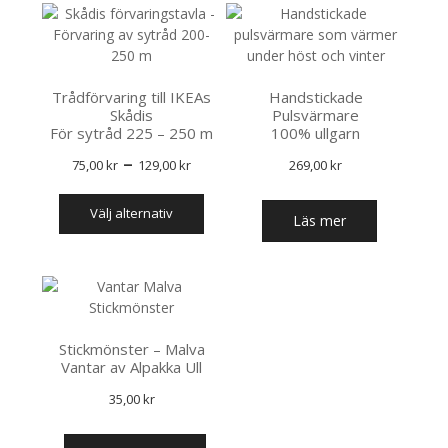
Trådförvaring till IKEAs
Handstickade
Skådis
Pulsvärmare
För sytråd 225 – 250 m
100% ullgarn
Prisintervall:
–
75,00
kr
129,00
kr
269,00
kr
75,00 kr
Den
välj alternativ
till
här
Läs mer
produkten
129,00 kr
har
flera
varianter.
De
olika
Stickmönster – Malva
alternativen
Vantar av Alpakka Ull
kan
35,00
kr
väljas
på
produktsidan