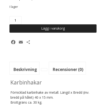
I lager
Karbinhakar
2
st
Lägg i varukorg
/
förp
Facebook
Email
Dela
-
40
x
15
mm
mängd
Beskrivning
Recensioner (0)
Karbinhakar
Förnicklad karbinhake av metall. Längd x Bredd (inv.
bredd på hålet) 40 x 15 mm.
Brottgräns ca. 30 kg.