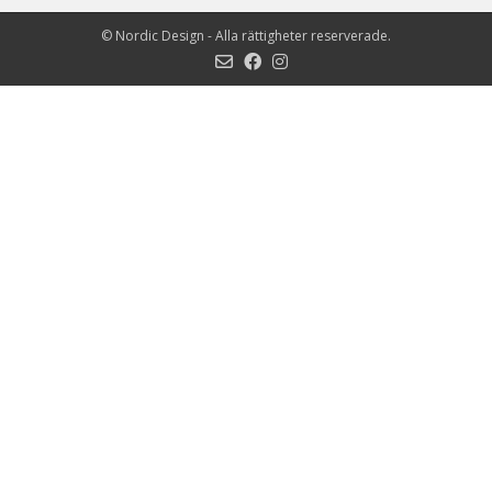
©
Nordic Design
- Alla rättigheter reserverade.