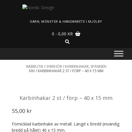
Skip
to
content
GARN, MÖNSTER & HANDARBETE I MJÖLBY
0
- 0,00 KR
WEBBUTIK
/
SYBEHÖR
/
KARBINHAKAR, SPÄNNEN
MM
/ KARBINHAKAR 2 ST / FÖRP – 40 X 15 MM
Karbinhakar 2 st / förp – 40 x 15 mm
55,00
kr
Förnicklad karbinhake av metall. Längd x Bredd (invändig
bredd på hålet) 40 x 15 mm.