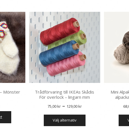
varianter.
De
olika
alternativen
kan
väljas
på
produktsidan
 – Mönster
Trådförvaring till IKEAs Skådis
Mini Alp
För overlock – lingarn mm
alpack
Prisintervall:
–
75,00
kr
129,00
kr
68
75,00 kr
Den
kt
välj alternativ
till
här
produkten
129,00 kr