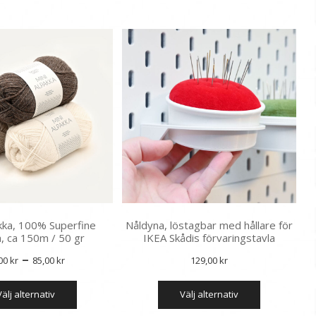
akka, 100% Superfine
Nåldyna, löstagbar med hållare för
a, ca 150m / 50 gr
IKEA Skådis förvaringstavla
Prisintervall:
–
,00
kr
85,00
kr
129,00
kr
68,00 kr
Den
Den
välj alternativ
till
välj alternativ
här
här
produkten
produkten
85,00 kr