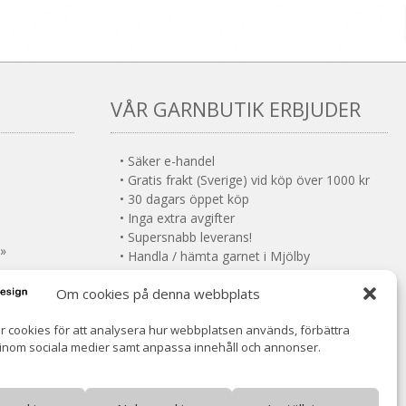
har
har
flera
flera
varianter.
varianter.
De
De
olika
olika
VÅR GARNBUTIK ERBJUDER
alternativen
alternativen
kan
kan
väljas
väljas
• Säker e-handel
på
på
• Gratis frakt (Sverige) vid köp över 1000 kr
produktsidan
produktsida
• 30 dagars öppet köp
• Inga extra avgifter
• Supersnabb leverans!
 »
• Handla / hämta garnet i Mjölby
• VOEC-registrerad (Norge)
Om cookies på denna webbplats
Norsk moms ingår (ingen tullavgift)
r cookies för att analysera hur webbplatsen används, förbättra
 inom sociala medier samt anpassa innehåll och annonser.