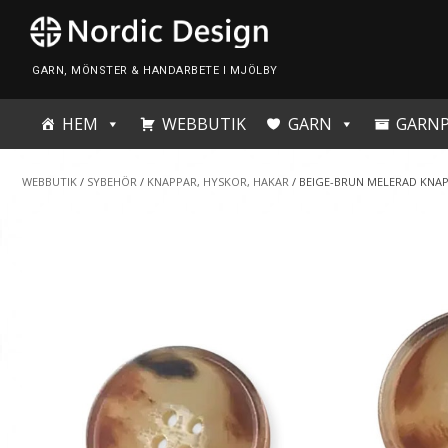
Skip
to
content
GARN, MÖNSTER & HANDARBETE I MJÖLBY
HEM
WEBBUTIK
GARN
GARN
WEBBUTIK
/
SYBEHÖR
/
KNAPPAR, HYSKOR, HAKAR
/ BEIGE-BRUN MELERAD KNA