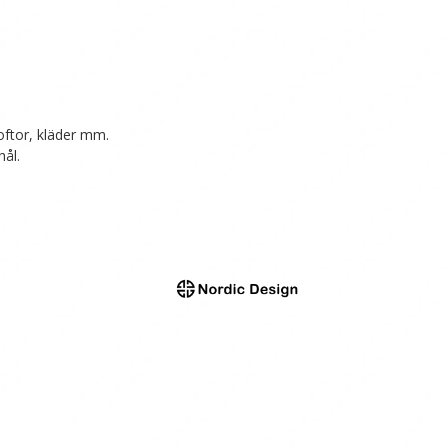
koftor, kläder mm.
hål.