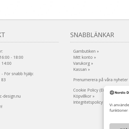
har
flera
varianter.
De
olika
KT
SNABBLÄNKAR
alternativen
kan
väljas
r:
Garnbutiken »
på
16:00 - 18:00
Mitt konto »
produktsidan
- 14:00
Varukorg »
Kassan »
- För snabb hjälp:
 83
Prenumerera på våra nyheter
Cookie Policy (EU) »
c-design.nu
Köpvillkor »
Integritetspolicy (GDPR) »
Vi använde
!
funktioner