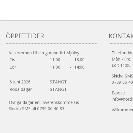
ÖPPETTIDER
KONTA
Välkommen till din garnbutik i Mjölby
Telefontide
Mån - Fre: 
Tis
11:00
-
18:00
Lör: 11:00 
Lör
11:00
-
14:00
Skicka SMS 
6 Juni 2026
STÄNGT
0739 06 40
Röda dagar
STÄNGT
E-post:
info@nordi
Övriga dagar enl. överenskommelse:
Skicka SMS till 0739 06 40 83
Välkommen