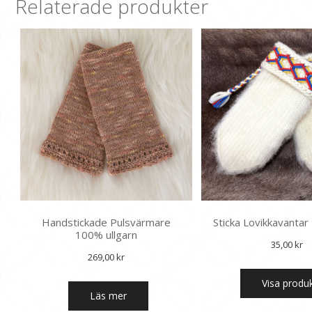
Relaterade produkter
varianter.
De
olika
alternativen
kan
väljas
på
produktsidan
Handstickade Pulsvärmare
Sticka Lovikkavantar
100% ullgarn
35,00
kr
269,00
kr
Visa produ
Läs mer