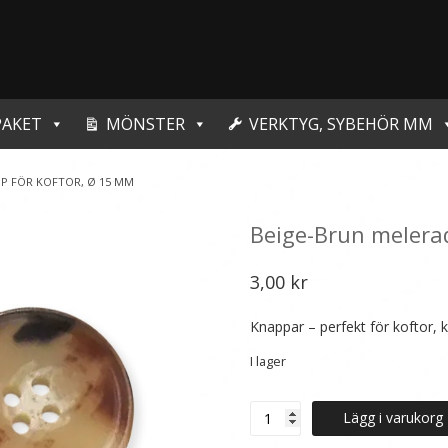
PAKET
MÖNSTER
VERKTYG, SYBEHÖR MM
PP FÖR KOFTOR, Ø 15 MM
Beige-Brun melera
3,00
kr
Knappar – perfekt för koftor, 
I lager
Beige-
Lägg i varukorg
Brun