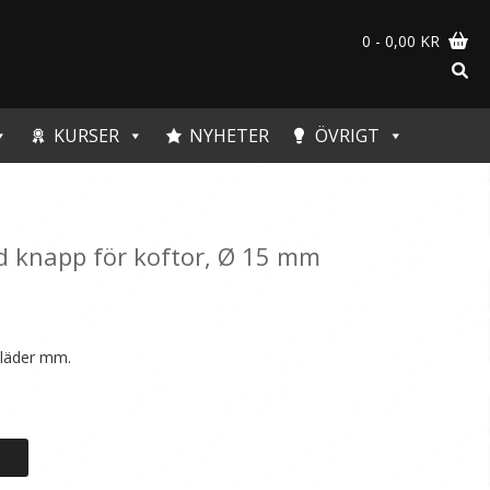
0
- 0,00 KR
KURSER
NYHETER
ÖVRIGT
d knapp för koftor, Ø 15 mm
kläder mm.