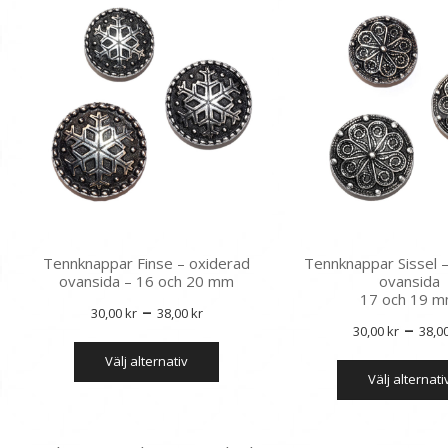
Tennknappar Finse – oxiderad
Tennknappar Sissel 
ovansida – 16 och 20 mm
ovansida
17 och 19 
Prisintervall:
–
30,00
kr
38,00
kr
–
30,00
kr
38,0
30,00 kr
Den
välj alternativ
till
här
välj alternati
produkten
38,00 kr
har
flera