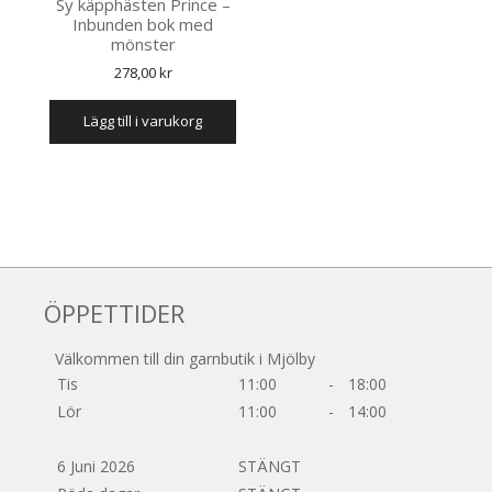
Sy käpphästen Prince –
Inbunden bok med
mönster
278,00
kr
lägg till i varukorg
ÖPPETTIDER
Välkommen till din garnbutik i Mjölby
Tis
11:00
-
18:00
Lör
11:00
-
14:00
6 Juni 2026
STÄNGT