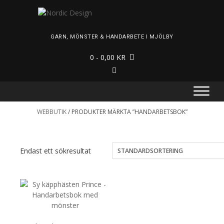
Skip
to
content
GARN, MÖNSTER & HANDARBETE I MJÖLBY
0
- 0,00 KR
WEBBUTIK
/ PRODUKTER MÄRKTA ”HANDARBETSBOK”
Endast ett sökresultat