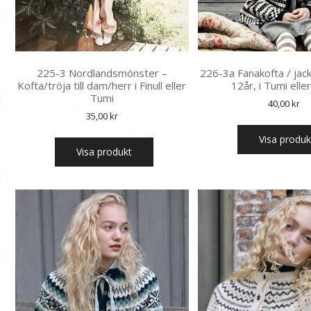
226-3a Fanakofta / jacka
225-3 Nordlandsmönster –
12år, i Tumi eller
Kofta/tröja till dam/herr i Finull eller
Tumi
40,00
kr
35,00
kr
Visa produk
Visa produkt