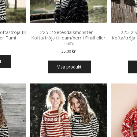
ta/tröja till
225-2 Setesdalsmönster –
225-2 
ller Tumi
Kofta/tröja till dam/herr i Finull eller
Kofta/tröja t
Tumi
35,00
kr
t
Visa produkt