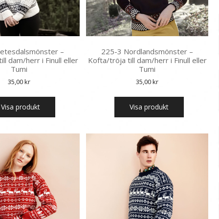
Setesdalsmönster –
225-3 Nordlandsmönster –
ill dam/herr i Finull eller
Kofta/tröja till dam/herr i Finull eller
Tumi
Tumi
35,00
kr
35,00
kr
Visa produkt
Visa produkt