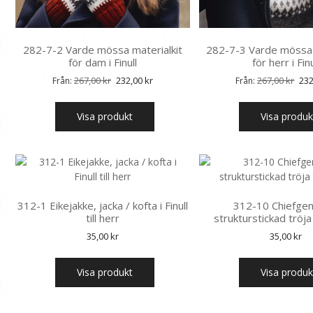
282-7-2 Varde mössa materialkit
282-7-3 Varde mössa 
för dam i Finull
för herr i Finu
Det
Det
Det
267,00
kr
232,00
kr
267,00
kr
23
Från:
Från:
ursprungliga
nuvarande
urs
priset
priset
pri
Visa produkt
Visa produk
var:
är:
var
267,00 kr.
232,00 kr.
267
312-1 Eikejakke, jacka / kofta i Finull
312-10 Chiefgen
till herr
strukturstickad tröja 
35,00
kr
35,00
kr
Visa produkt
Visa produk