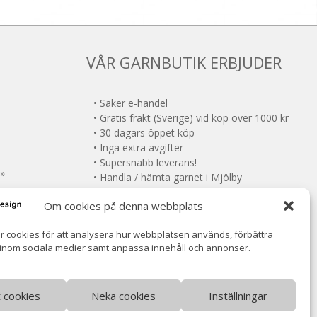
VÅR GARNBUTIK ERBJUDER
• Säker e-handel
• Gratis frakt (Sverige) vid köp över 1000 kr
• 30 dagars öppet köp
• Inga extra avgifter
• Supersnabb leverans!
 »
• Handla / hämta garnet i Mjölby
• VOEC-registrerad (Norge)
Om cookies på denna webbplats
Norsk moms ingår (ingen tullavgift)
r cookies för att analysera hur webbplatsen används, förbättra
 inom sociala medier samt anpassa innehåll och annonser.
åt cookies
Neka cookies
Inställningar