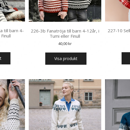
 till barn 4-
227-10 Selb
226-3b Fanatröja till barn 4-12år, i
 Finull
Tumi eller Finull
40,00
kr
t
Visa produkt