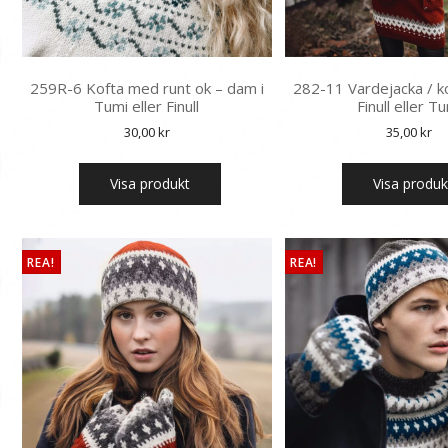
259R-6 Kofta med runt ok – dam i
282-11 Vardejacka / k
Tumi eller Finull
Finull eller T
30,00
kr
35,00
kr
Visa produkt
Visa produk
REA!
REA!