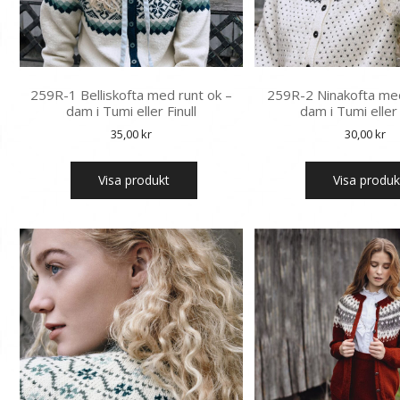
259R-1 Belliskofta med runt ok –
259R-2 Ninakofta med
dam i Tumi eller Finull
dam i Tumi eller 
35,00
kr
30,00
kr
Visa produkt
Visa produk