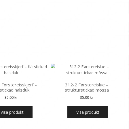
Førstereisskjerf –
312-2 Førstereislue –
tstickad halsduk
strukturstickad mössa
35,00
kr
35,00
kr
Visa produkt
Visa produkt