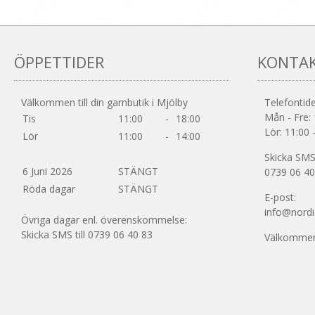
ÖPPETTIDER
KONTA
Välkommen till din garnbutik i Mjölby
Telefontide
Mån - Fre: 
Tis
11:00
-
18:00
Lör: 11:00 
Lör
11:00
-
14:00
Skicka SMS 
6 Juni 2026
STÄNGT
0739 06 40
Röda dagar
STÄNGT
E-post:
info@nordi
Övriga dagar enl. överenskommelse:
Skicka SMS till 0739 06 40 83
Välkommen