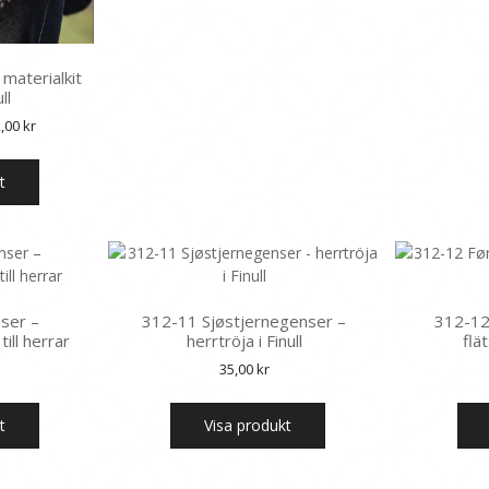
materialkit
ll
Det
2,00
kr
prungliga
nuvarande
set
priset
t
:
är:
,00 kr.
232,00 kr.
ser –
312-11 Sjøstjernegenser –
312-12 
till herrar
herrtröja i Finull
flä
35,00
kr
t
Visa produkt