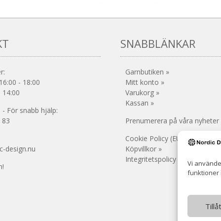
KT
SNABBLÄNKAR
r:
Garnbutiken »
16:00 - 18:00
Mitt konto »
- 14:00
Varukorg »
Kassan »
- För snabb hjälp:
 83
Prenumerera på våra nyheter
Cookie Policy (EU) »
c-design.nu
Köpvillkor »
Integritetspolicy (GDPR) »
Vi använde
!
funktioner
Till