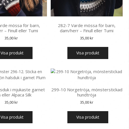
rde mössa för barn,
282-7 Varde mössa för barn,
 – Finull eller Tumi
dam/herr – Finull eller Tumi
35,00
kr
35,00
kr
Visa produkt
Visa produkt
sduk i mjukaste garnet
299-10 Norgetröja, mönsterstickad
 eller Alpaca Silk
hundtröja
35,00
kr
35,00
kr
Visa produkt
Visa produkt