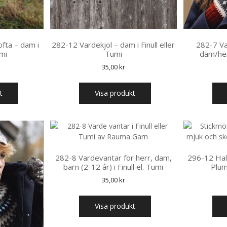
ofta – dam i
282-12 Vardekjol – dam i Finull eller
282-7 Va
umi
Tumi
dam/herr
35,00
kr
t
Visa produkt
282-8 Vardevantar för herr, dam,
296-12 Hal
barn (2-12 år) i Finull el. Tumi
Plum
35,00
kr
Visa produkt