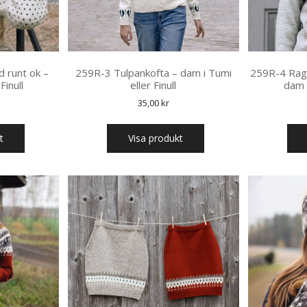
 runt ok –
259R-3 Tulpankofta – dam i Tumi
259R-4 Ragl
Finull
eller Finull
dam i
35,00
kr
t
Visa produkt