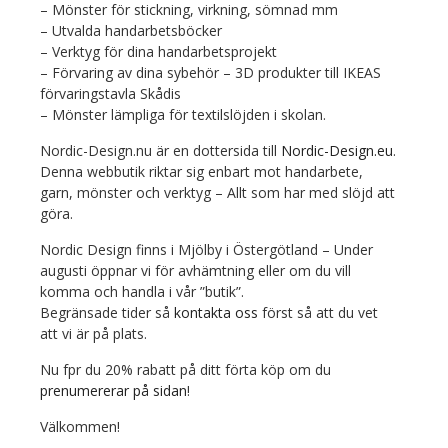
– Mönster för stickning, virkning, sömnad mm
– Utvalda handarbetsböcker
– Verktyg för dina handarbetsprojekt
– Förvaring av dina sybehör – 3D produkter till IKEAS
förvaringstavla Skådis
– Mönster lämpliga för textilslöjden i skolan.
Nordic-Design.nu är en dottersida till
Nordic-Design.eu
.
Denna webbutik riktar sig enbart mot handarbete,
garn, mönster och verktyg – Allt som har med slöjd att
göra.
Nordic Design finns i Mjölby i Östergötland – Under
augusti öppnar vi för avhämtning eller om du vill
komma och handla i vår ”butik”.
Begränsade tider så
kontakta oss
först så att du vet
att vi är på plats.
Nu fpr du 20% rabatt på ditt förta köp om du
prenumererar på sidan
!
Välkommen!