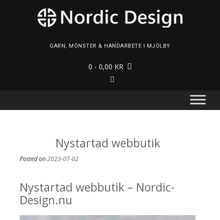
Skip
to
content
GARN, MÖNSTER & HANDARBETE I MJÖLBY
0
- 0,00 KR
Nystartad webbutik
Posted on
2023-07-02
Nystartad webbutik – Nordic-
Design.nu