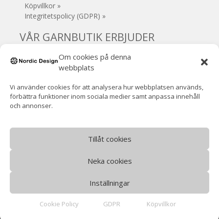
Köpvillkor »
Integritetspolicy (GDPR) »
VÅR GARNBUTIK ERBJUDER
Om cookies på denna
• Säker e-handel
• Gratis frakt (Sverige) vid köp över 1000 kr
webbplats
• 30 dagars öppet köp
Vi använder cookies för att analysera hur webbplatsen används,
• Inga extra avgifter
förbättra funktioner inom sociala medier samt anpassa innehåll
• Supersnabb leverans!
och annonser.
• Handla / hämta garnet i Mjölby
• VOEC-registrerad (Norge)
Norsk moms ingår (ingen tullavgift)
Tillåt cookies
Neka cookies
Inställningar
©
Nordic Design
- Alla rättigheter reserverade.
Cookie Policy