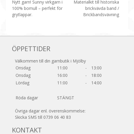
Inläggsnavigering
Nytt garn! Sunny virkgarn i
Materialkit till historiska
100% bomull – perfekt för
brickvävda band /
grytlappar.
Brickbandsvävning
ÖPPETTIDER
Välkommen till din garnbutik i Mjölby
Onsdag
11:00
-
13:00
Onsdag
16:00
-
18:00
Lördag
11:00
-
14:00
Röda dagar
STÄNGT
Övriga dagar enl. överenskommelse:
Skicka SMS till 0739 06 40 83
KONTAKT