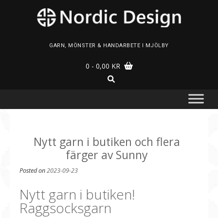
Skip
to
content
GARN, MÖNSTER & HANDARBETE I MJÖLBY
0
- 0,00 KR
Nytt garn i butiken och flera
färger av Sunny
Posted on
2023-09-23
Nytt garn i butiken!
Raggsocksgarn