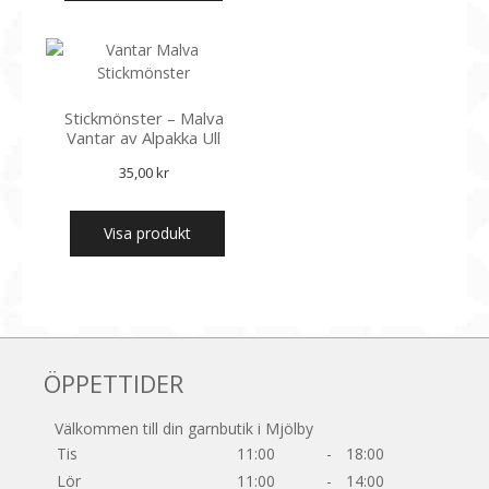
produkten
129,00 kr
har
flera
varianter.
De
Stickmönster – Malva
olika
Vantar av Alpakka Ull
alternativen
kan
35,00
kr
väljas
på
Visa produkt
produktsidan
ÖPPETTIDER
Välkommen till din garnbutik i Mjölby
Tis
11:00
-
18:00
Lör
11:00
-
14:00