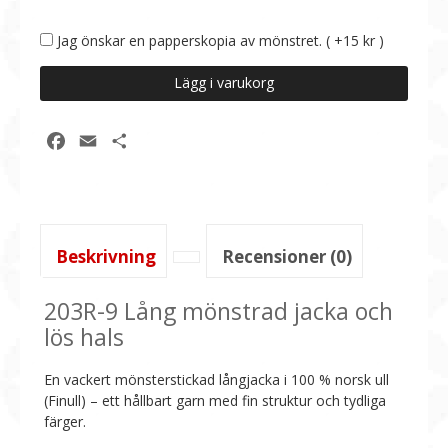
Jag önskar en papperskopia av mönstret. ( +15 kr )
203R-
Lägg i varukorg
9
Lång
mönstrad
Facebook
Email
Dela
jacka/kofta
och
lös
hals
i
Beskrivning
Recensioner (0)
Finull
mängd
203R-9 Lång mönstrad jacka och
lös hals
En vackert mönsterstickad långjacka i 100 % norsk ull
(Finull) – ett hållbart garn med fin struktur och tydliga
färger.