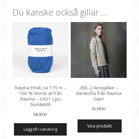
Du kanske också gillar …
Rauma Finull, ca 175 m –
288-2 Annajakke –
100 % Norsk ull från
damkofta från Rauma
Rauma – 0451 Ljus
Garn
bondeblå
35,00
kr
58,00
kr
Visa produkt
lägg till i varukorg