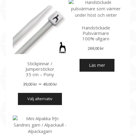
Handstickade
Pulsvärmare
100% ullgarn
269,00
kr
Stickpinnar /
Läs mer
Jumperstickor
35 cm – Pony
Prisintervall:
–
39,00
kr
49,00
kr
39,00 kr
Den
välj alternativ
till
här
produkten
49,00 kr
har
flera
varianter.
De