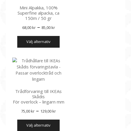
olika
Mini Alpakka, 100%
alternativen
Superfine alpacka, ca
kan
150m / 50 gr
väljas
Prisintervall:
–
på
68,00
kr
85,00
kr
produktsidan
68,00 kr
Den
välj alternativ
till
här
produkten
85,00 kr
har
flera
varianter.
De
olika
alternativen
Trådförvaring till IKEAs
kan
Skådis
väljas
För overlock – lingarn mm
på
Prisintervall:
–
produktsidan
75,00
kr
129,00
kr
75,00 kr
Den
välj alternativ
till
här