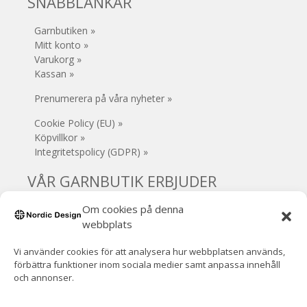
SNABBLÄNKAR
Garnbutiken »
Mitt konto »
Varukorg »
Kassan »
Prenumerera på våra nyheter »
Cookie Policy (EU) »
Köpvillkor »
Integritetspolicy (GDPR) »
VÅR GARNBUTIK ERBJUDER
Om cookies på denna
• Säker e-handel
• Gratis frakt (Sverige) vid köp över 1000 kr
webbplats
• 30 dagars öppet köp
Vi använder cookies för att analysera hur webbplatsen används,
• Inga extra avgifter
förbättra funktioner inom sociala medier samt anpassa innehåll
• Supersnabb leverans!
och annonser.
• Handla / hämta garnet i Mjölby
• VOEC-registrerad (Norge)