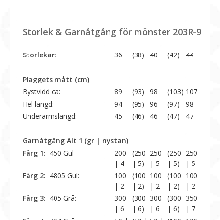
Storlek & Garnåtgång för mönster 203R-9
Storlekar:
36
(38)
40
(42)
44
Plaggets mått (cm)
Bystvidd ca:
89
(93)
98
(103)
107
Hel längd:
94
(95)
96
(97)
98
Underärmslängd:
45
(46)
46
(47)
47
Garnåtgång Alt 1 (gr | nystan)
Färg 1:
450 Gul
200
(250
250
(250
250
| 4
| 5)
| 5
| 5)
| 5
Färg 2:
4805 Gul:
100
(100
100
(100
100
| 2
| 2)
| 2
| 2)
| 2
Färg 3:
405 Grå:
300
(300
300
(300
350
| 6
| 6)
| 6
| 6)
| 7