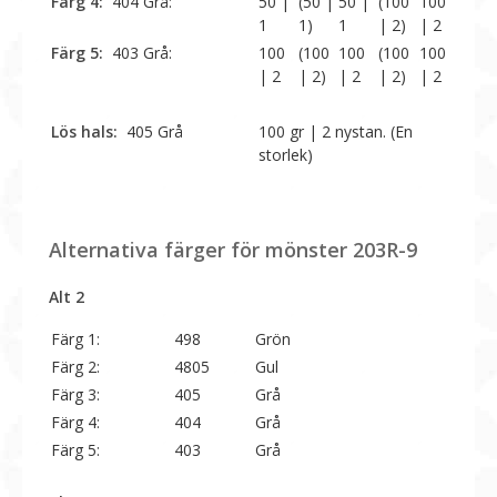
Färg 4:
404 Grå:
50 |
(50 |
50 |
(100
100
1
1)
1
| 2)
| 2
Färg 5:
403 Grå:
100
(100
100
(100
100
| 2
| 2)
| 2
| 2)
| 2
Lös hals:
405 Grå
100 gr | 2 nystan. (En
storlek)
Alternativa färger för mönster 203R-9
Alt 2
Färg 1:
498
Grön
Färg 2:
4805
Gul
Färg 3:
405
Grå
Färg 4:
404
Grå
Färg 5:
403
Grå