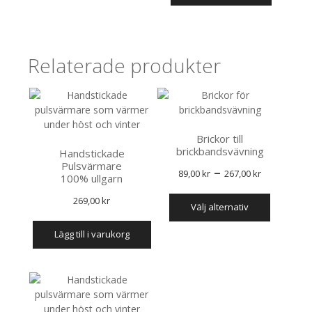
produkt
har
flera
varianter
Relaterade produkter
De
olika
alternati
kan
väljas
Brickor till
på
brickbandsvävning
Handstickade
produkts
Pulsvärmare
Prisinter
–
89,00
kr
267,00
kr
100% ullgarn
89,00 kr
Den
269,00
kr
välj alternativ
till
här
produkte
267,00 k
lägg till i varukorg
har
flera
varianter.
De
olika
alternati