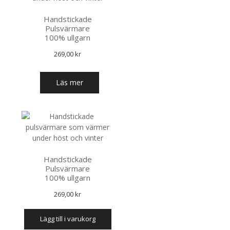
kan
Handstickade
väljas
Pulsvärmare
på
100% ullgarn
produkts
269,00
kr
Läs mer
Handstickade
Pulsvärmare
100% ullgarn
269,00
kr
lägg till i varukorg