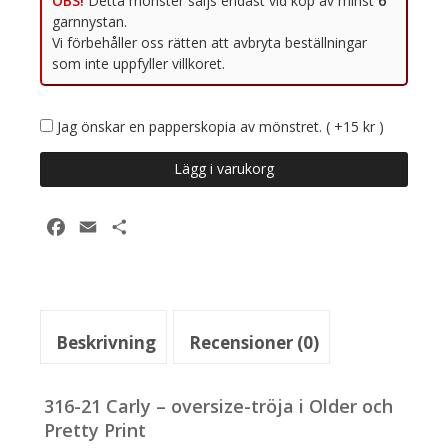
OBS!
Jag önskar en papperskopia av mönstret. ( +15 kr )
316-
Lägg i varukorg
21
Carly
genser
Facebook
Email
Dela
/
tröja
i
Older
och
Beskrivning
Recensioner (0)
Pretty
Print
mängd
316-21 Carly – oversize-tröja i Older och
Pretty Print