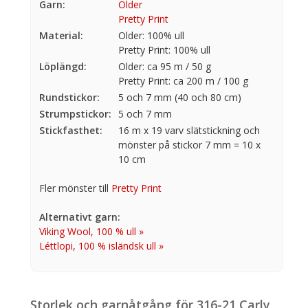
Garn:
Older
Pretty Print
Material:
Older: 100% ull
Pretty Print: 100% ull
Löplängd:
Older: ca 95 m / 50 g
Pretty Print: ca 200 m / 100 g
Rundstickor:
5 och 7 mm (40 och 80 cm)
Strumpstickor:
5 och 7 mm
Stickfasthet:
16 m x 19 varv slätstickning och
mönster på stickor 7 mm = 10 x
10 cm
Fler mönster till
Pretty Print
Alternativt garn:
Viking Wool, 100 % ull »
Léttlopi, 100 % isländsk ull »
Storlek och garnåtgång för 316-21 Carly