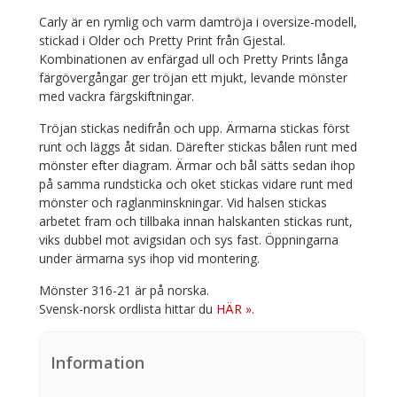
Carly är en rymlig och varm damtröja i oversize-modell,
stickad i Older och Pretty Print från Gjestal.
Kombinationen av enfärgad ull och Pretty Prints långa
färgövergångar ger tröjan ett mjukt, levande mönster
med vackra färgskiftningar.
Tröjan stickas nedifrån och upp. Ärmarna stickas först
runt och läggs åt sidan. Därefter stickas bålen runt med
mönster efter diagram. Ärmar och bål sätts sedan ihop
på samma rundsticka och oket stickas vidare runt med
mönster och raglanminskningar. Vid halsen stickas
arbetet fram och tillbaka innan halskanten stickas runt,
viks dubbel mot avigsidan och sys fast. Öppningarna
under ärmarna sys ihop vid montering.
Mönster 316-21 är på norska.
Svensk-norsk ordlista hittar du
HÄR »
.
Information