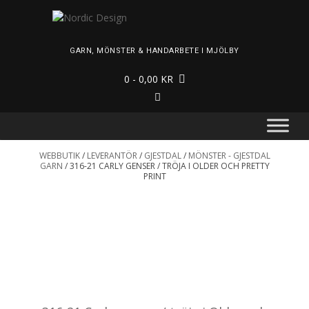
Skip
to
content
GARN, MÖNSTER & HANDARBETE I MJÖLBY
0
- 0,00 KR
WEBBUTIK
/
LEVERANTÖR
/
GJESTDAL
/
MÖNSTER - GJESTDAL
GARN
/ 316-21 CARLY GENSER / TRÖJA I OLDER OCH PRETTY
PRINT