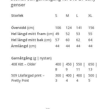
genser
Storlek
S
M
L
XL
Övervidd
(cm)
106
124
141
156
Hel längd mitt fram
(cm)
49
52
53
55
Hel längd mitt bak
(cm)
57
60
62
64
Ärmlängd
(cm)
44
44
44
44
Garnåtgång
(g | nystan)
408 Kitt – Older
400 |
450 |
550 |
650 |
8
9
11
13
509 Lilafärgad print –
300 |
400 |
400 |
500 |
Pretty Print
3
4
4
5