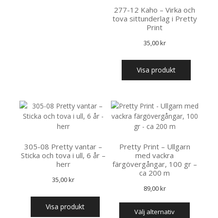
277-12 Kaho – Virka och
tova sittunderlag i Pretty
Print
35,00
kr
Visa produkt
305-08 Pretty vantar –
Pretty Print – Ullgarn
Sticka och tova i ull, 6 år –
med vackra
herr
färgövergångar, 100 gr –
ca 200 m
35,00
kr
89,00
kr
Den
Visa produkt
välj alternativ
här