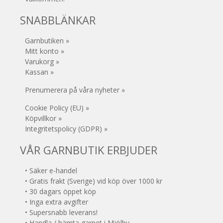
SNABBLÄNKAR
Garnbutiken »
Mitt konto »
Varukorg »
Kassan »
Prenumerera på våra nyheter »
Cookie Policy (EU) »
Köpvillkor »
Integritetspolicy (GDPR) »
VÅR GARNBUTIK ERBJUDER
• Säker e-handel
• Gratis frakt (Sverige) vid köp över 1000 kr
• 30 dagars öppet köp
• Inga extra avgifter
• Supersnabb leverans!
• Handla / hämta garnet i Mjölby