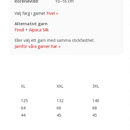
Rörelsevidd:
10–16 cm
Välj färg i garnet
Fivel »
Alternativt garn
Finull
+
Alpaca Silk
Jämför våra garner här »
XL
XXL
3XL
125
132
140
64
66
68
44
45
45