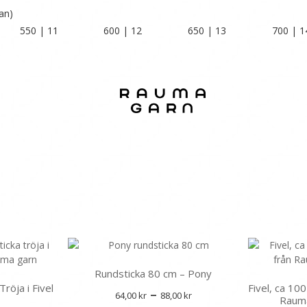
an)
550 | 11
600 | 12
650 | 13
700 | 1
Rundsticka 80 cm – Pony
röja i Fivel
Fivel, ca 10
Prisintervall:
–
64,00
kr
88,00
kr
a
Rauma