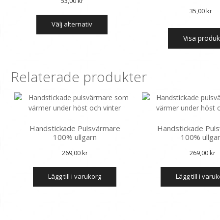
53,00
kr
35,00
kr
Den
välj alternativ
här
produkten
Visa produk
har
flera
varianter.
Relaterade produkter
De
olika
alternativen
kan
väljas
Handstickade Pulsvärmare
Handstickade Pul
på
100% ullgarn
100% ullga
produktsidan
269,00
kr
269,00
kr
lägg till i varukorg
lägg till i varu