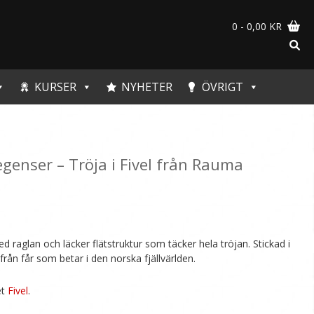
0
- 0,00 KR
KURSER
NYHETER
ÖVRIGT
egenser – Tröja i Fivel från Rauma
raglan och läcker flätstruktur som täcker hela tröjan. Stickad i
 från får som betar i den norska fjällvärlden.
et
Fivel
.