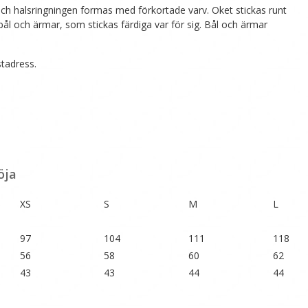
och halsringningen formas med förkortade varv. Oket stickas runt
bål och ärmar, som stickas färdiga var för sig. Bål och ärmar
stadress.
öja
XS
S
M
L
97
104
111
118
56
58
60
62
43
43
44
44