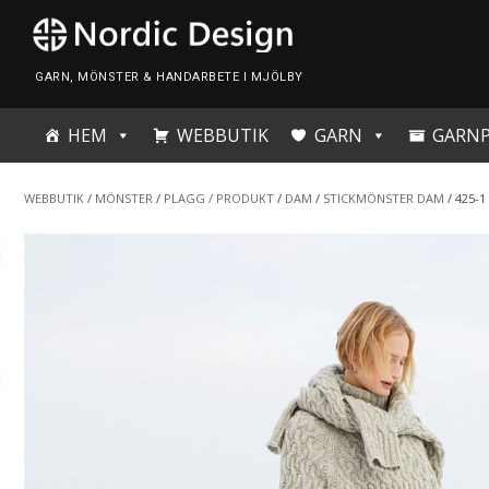
Skip
to
content
GARN, MÖNSTER & HANDARBETE I MJÖLBY
HEM
WEBBUTIK
GARN
GARN
WEBBUTIK
/
MÖNSTER
/
PLAGG / PRODUKT
/
DAM
/
STICKMÖNSTER DAM
/ 425-