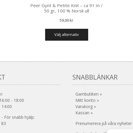
Peer Gynt & Petite Knit – ca 91 m /
50 gr, 100 % Norsk ull
59,00
kr
Den
välj alternativ
här
produkten
har
flera
varianter.
De
olika
KT
SNABBLÄNKAR
alternativen
kan
väljas
r:
Garnbutiken »
på
16:00 - 18:00
Mitt konto »
produktsidan
- 14:00
Varukorg »
Kassan »
- För snabb hjälp:
 83
Prenumerera på våra nyheter