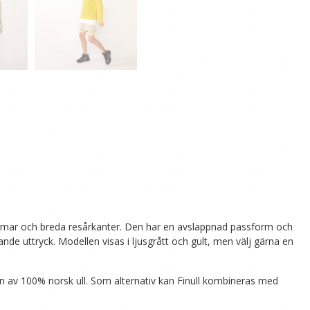
mängd
ärmar och breda resårkanter. Den har en avslappnad passform och
e uttryck. Modellen visas i ljusgrått och gult, men välj gärna en
garn av 100% norsk ull. Som alternativ kan Finull kombineras med