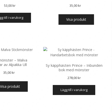
53,00
kr
35,00
kr
ägg till i varukorg
Visa produkt
mönster – Malva
r av Alpakka Ull
Sy käpphästen Prince – Inbunden
bok med mönster
35,00
kr
278,00
kr
Visa produkt
lägg till i varukorg