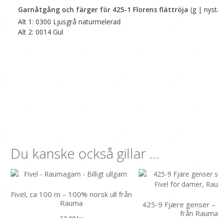
Garnåtgång och färger för 425-1 Florens flättröja
(g | nyst
Alt 1: 0300 Ljusgrå naturmelerad
Alt 2: 0014 Gul
Du kanske också gillar …
Fivel, ca 100 m – 100% norsk ull från
Rauma
425-9 Fjære genser – T
från Raum