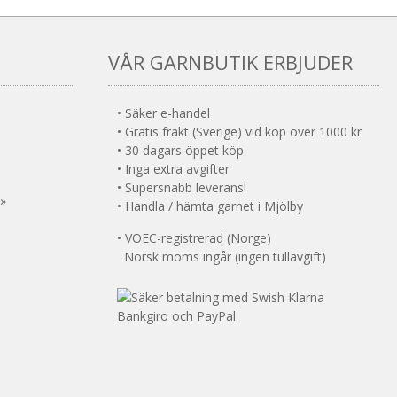
alternativen
kan
väljas
VÅR GARNBUTIK ERBJUDER
på
produktsidan
• Säker e-handel
• Gratis frakt (Sverige) vid köp över 1000 kr
• 30 dagars öppet köp
• Inga extra avgifter
• Supersnabb leverans!
 »
• Handla / hämta garnet i Mjölby
• VOEC-registrerad (Norge)
Norsk moms ingår (ingen tullavgift)