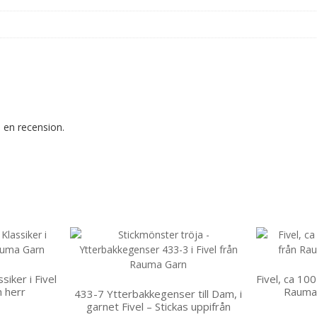
 en recension.
iker i Fivel
Fivel, ca 10
h herr
Rauma
433-7 Ytterbakkegenser till Dam, i
garnet Fivel – Stickas uppifrån