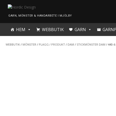
Skip
to
content
GARN, MÖNSTER & HANDARBETE I MJÖLBY
HEM
WEBBUTIK
GARN
GARN
WEBBUTIK
/
MÖNSTER
/
PLAGG / PRODUKT
/
DAM
/
STICKMÖNSTER DAM
/ 440-