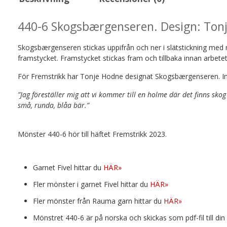
440-6 Skogsbærgenseren. Design: Tonj
Skogsbærgenseren stickas uppifrån och ner i slätstickning med m
framstycket. Framstycket stickas fram och tillbaka innan arbetet
För Fremstrikk har Tonje Hodne designat Skogsbærgenseren. Ins
”Jag föreställer mig att vi kommer till en holme där det finns sko
små, runda, blåa bär.”
Mönster 440-6 hör till häftet Fremstrikk 2023.
Garnet Fivel hittar du
HÄR»
Fler mönster i garnet Fivel hittar du
HÄR»
Fler mönster från Rauma garn hittar du
HÄR»
Mönstret 440-6 är på norska och skickas som pdf-fil till di