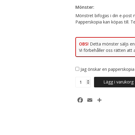
OBS!
Jag önskar en papperskopia 
440-
Lägg i varukorg
6
Sticka
Skogsbærgenseren
Facebook
Email
Dela
i
garnet
Fivel
mängd