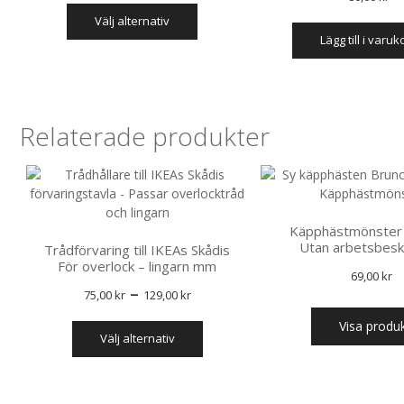
Den
välj alternativ
här
lägg till i varu
produkten
har
flera
varianter.
De
Relaterade produkter
olika
alternativen
kan
väljas
på
Käpphästmönster 
produktsidan
Utan arbetsbesk
Trådförvaring till IKEAs Skådis
För overlock – lingarn mm
69,00
kr
Prisintervall:
–
75,00
kr
129,00
kr
75,00 kr
Den
Visa produ
välj alternativ
till
här
produkten
129,00 kr
har
flera