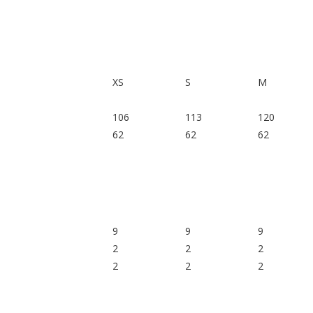
XS
S
M
106
113
120
62
62
62
9
9
9
2
2
2
2
2
2