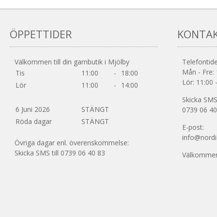
varianter.
De
olika
ÖPPETTIDER
KONTA
alternativen
kan
väljas
Välkommen till din garnbutik i Mjölby
Telefontide
på
Mån - Fre: 
Tis
11:00
-
18:00
produktsidan
Lör: 11:00 
Lör
11:00
-
14:00
Skicka SMS 
6 Juni 2026
STÄNGT
0739 06 40
Röda dagar
STÄNGT
E-post:
info@nordi
Övriga dagar enl. överenskommelse:
Skicka SMS till 0739 06 40 83
Välkommen