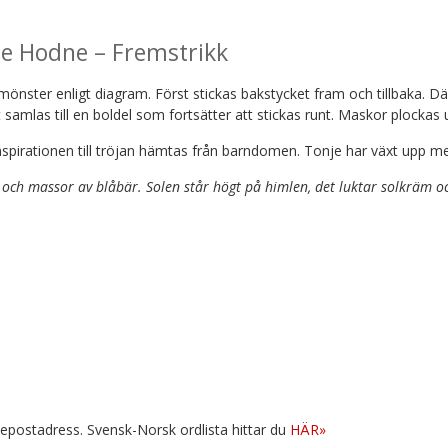
e Hodne – Fremstrikk
önster enligt diagram. Först stickas bakstycket fram och tillbaka. Dä
 samlas till en boldel som fortsätter att stickas runt. Maskor plockas 
pirationen till tröjan hämtas från barndomen. Tonje har växt upp me
g och massor av blåbär. Solen står högt på himlen, det luktar solkräm oc
n epostadress. Svensk-Norsk ordlista hittar du
HÄR»