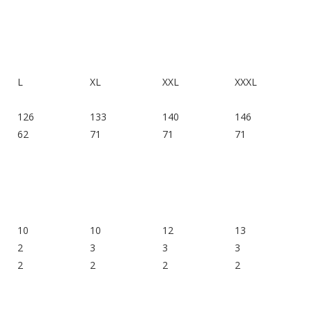
L
XL
XXL
XXXL
126
133
140
146
62
71
71
71
10
10
12
13
2
3
3
3
2
2
2
2