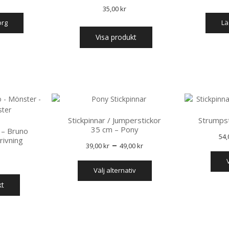
35,00
kr
korg
l
Visa produkt
Stickpinnar / Jumperstickor
Strumpst
35 cm – Pony
– Bruno
54
rivning
Prisintervall:
–
39,00
kr
49,00
kr
39,00 kr
Den
välj alternativ
till
här
produkten
49,00 kr
kt
har
flera
varianter.
De