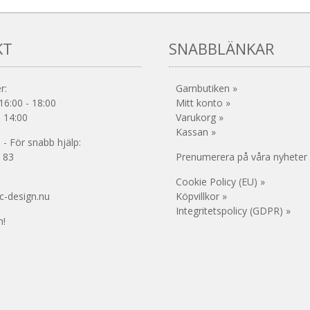
olika
alternativen
kan
KT
SNABBLÄNKAR
väljas
på
produktsidan
r:
Garnbutiken »
16:00 - 18:00
Mitt konto »
- 14:00
Varukorg »
Kassan »
- För snabb hjälp:
 83
Prenumerera på våra nyheter
Cookie Policy (EU) »
c-design.nu
Köpvillkor »
Integritetspolicy (GDPR) »
!