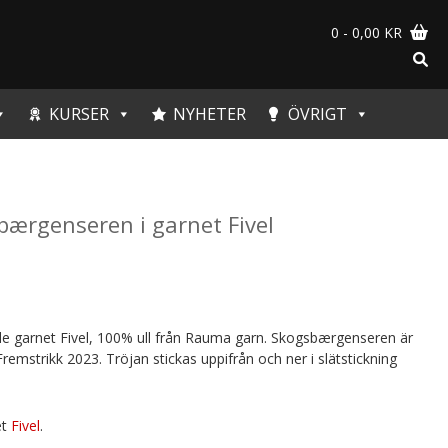
0
- 0,00 KR
KURSER
NYHETER
ÖVRIGT
bærgenseren i garnet Fivel
e garnet Fivel, 100% ull från Rauma garn. Skogsbærgenseren är
emstrikk 2023. Tröjan stickas uppifrån och ner i slätstickning
et
Fivel
.