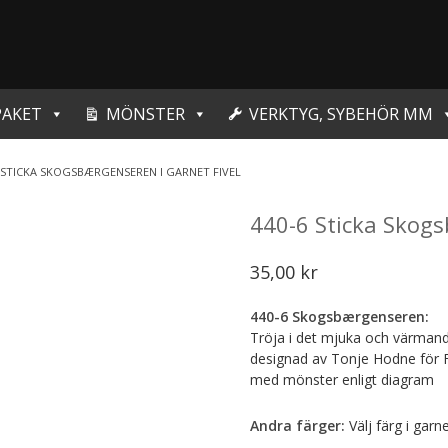
PAKET
MÖNSTER
VERKTYG, SYBEHÖR MM
6 STICKA SKOGSBÆRGENSEREN I GARNET FIVEL
440-6 Sticka Skogs
35,00
kr
440-6 Skogsbærgenseren:
Tröja i det mjuka och värmand
designad av Tonje Hodne för Fr
med mönster enligt diagram
Andra färger:
Välj färg i garn