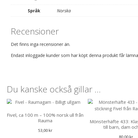
Språk
Norska
Recensioner
Det finns inga recensioner än.
Endast inloggade kunder som har köpt denna produkt får lämna
Du kanske också gillar …
Fivel, ca 100 m – 100% norsk ull från
Rauma
Mönsterhäfte 433: Klass
till barn, dam oc
53,00
kr
80,00
kr