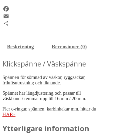
20
mm
mängd
Facebook
Email
Dela
Beskrivning
Recensioner (0)
Klickspänne / Väskspänne
Spännen för sömnad av väskor, ryggsäckar,
friluftsutrustning och liknande.
Spännet har längdjustering och passar till
väskband / remmar upp till 16 mm / 20 mm.
Fler o-ringar, spännen, karbinhakar mm. hittar du
HÄR»
Ytterligare information