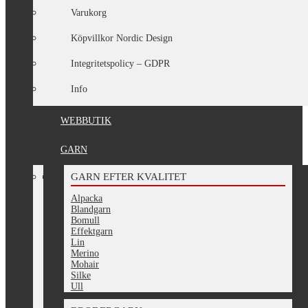
Varukorg
Köpvillkor Nordic Design
Integritetspolicy – GDPR
Info
WEBBUTIK
GARN
GARN EFTER KVALITET
Alpacka
Blandgarn
Bomull
Effektgarn
Lin
Merino
Mohair
Silke
Ull