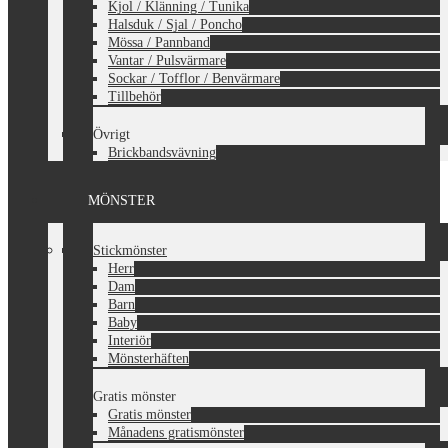
Kjol / Klänning / Tunika
Halsduk / Sjal / Poncho
Mössa / Pannband
Vantar / Pulsvärmare
Sockar / Tofflor / Benvärmare
Tillbehör
Övrigt
Brickbandsvävning
MÖNSTER
Stickmönster
Herr
Dam
Barn
Baby
Interiör
Mönsterhäften
Gratis mönster
Gratis mönster
Månadens gratismönster