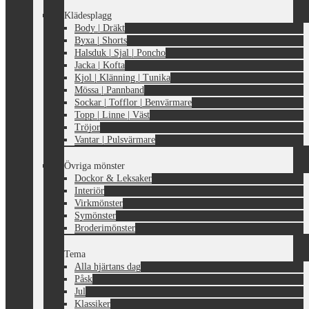
Klädesplagg
Body | Dräkt
Byxa | Shorts
Halsduk | Sjal | Poncho
Jacka | Kofta
Kjol | Klänning | Tunika
Mössa | Pannband
Sockar | Tofflor | Benvärmare
Topp | Linne | Väst
Tröjor
Vantar | Pulsvärmare
Övriga mönster
Dockor & Leksaker
Interiör
Virkmönster
Symönster
Broderimönster
Tema
Alla hjärtans dag
Påsk
Jul
Klassiker