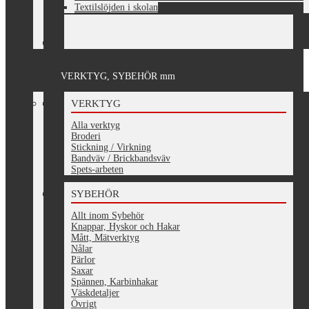
Textilslöjden i skolan
VERKTYG, SYBEHÖR mm
VERKTYG
Alla verktyg
Broderi
Stickning / Virkning
Bandväv / Brickbandsväv
Spets-arbeten
SYBEHÖR
Allt inom Sybehör
Knappar, Hyskor och Hakar
Mått, Mätverktyg
Nålar
Pärlor
Saxar
Spännen, Karbinhakar
Väskdetaljer
Övrigt