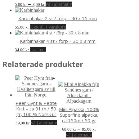
Prisintervall:
Den
–
välj alternativ
5,00
kr
8,00
kr
här
5,00 kr
produkten
till
Karbinhakar 2 st / förp – 40 x 15 mm
har
8,00 kr
flera
lägg till i varukorg
55,00
kr
varianter.
De
Karbinhakar 4 st / förp – 30 x 8 mm
olika
alternativen
Läs mer
34,00
kr
kan
väljas
Relaterade produkter
på
produktsidan
Peer Gynt & Petite
Knit – ca 91 m / 50
Mini Alpakka, 100%
gr, 100 % Norsk ull
Superfine alpacka,
ca 150m / 50 gr
Den
välj alternativ
59,00
kr
här
Prisintervall:
–
68,00
kr
85,00
kr
produkten
Den
68,00 kr
välj alternativ
har