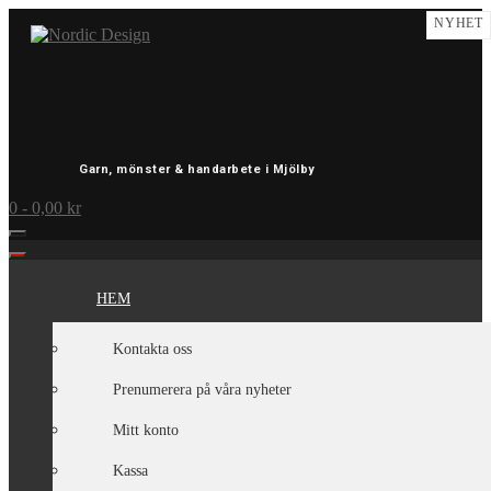
Skip
NYHET
to
content
Garn, mönster & handarbete i Mjölby
0
- 0,00 kr
HEM
Kontakta oss
Prenumerera på våra nyheter
Mitt konto
Kassa