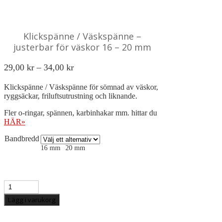
Klickspänne / Väskspänne –
justerbar för väskor 16 – 20 mm
Prisintervall:
29,00
kr
–
34,00
kr
29,00 kr
Klickspänne / Väskspänne för sömnad av väskor,
till
ryggsäckar, friluftsutrustning och liknande.
34,00 kr
Fler o-ringar, spännen, karbinhakar mm. hittar du
HÄR»
Bandbredd
16 mm
20 mm
Klickspänne
/
Väskspänne
-
Lägg i varukorg
justerbar
för
väskor
16
-