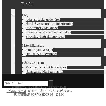
ÖVRIGT
FAQ
Idéer att sticka under året
Norsk-Svensk ordlista för stickning
Stickfasthet / Masktäthet
Stick-Kalkylator – 3 sätt att räkna
Stickning: Instruktionsvideor
Materialkunskap
Jämför garn vi säljer
Om Ull & Ullkvaliteter
FÄRGKARTOR
Mouliné, 6-trådigt broderigarn
Namngarn / Märkgarn nr 16
WEBBUTIK
/
SYBEHÖR
/
KARBINHAKAR,
SPÄNNEN MM
/ KLICKSPÄNNE / VÄSKSPÄNNE –
JUSTERBAR FÖR VÄSKOR 16 – 20 MM