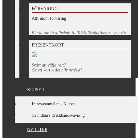
FÖRVARING
Allt inom förvaring
Här hittar du tillbehör till IKEAs Skådis förvaringstavla
PRESENTKORT
Svårt att välja rätt?
Ge ett kort – det blir perfekt!
KURSER
Intresseanmälan - Kurser
Grundkurs Brickbandsvävning
NYHETER