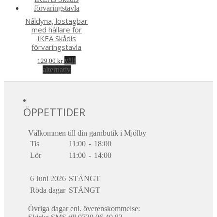
produktsidan
Nåldyna, löstagbar
med hållare för
IKEA Skådis
förvaringstavla
välj
129,00
kr
Den
alternativ
här
produkten
har
flera
ÖPPETTIDER
varianter.
De
olika
Välkommen till din garnbutik i Mjölby
alternativen
Tis
11:00
-
18:00
kan
Lör
11:00
-
14:00
väljas
på
produktsidan
6 Juni 2026
STÄNGT
Röda dagar
STÄNGT
Övriga dagar enl. överenskommelse: