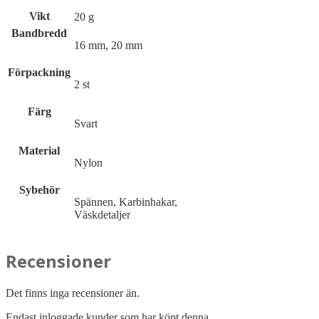
Vikt
20 g
Bandbredd
16 mm, 20 mm
Förpackning
2 st
Färg
Svart
Material
Nylon
Sybehör
Spännen, Karbinhakar,
Väskdetaljer
Recensioner
Det finns inga recensioner än.
Endast inloggade kunder som har köpt denna