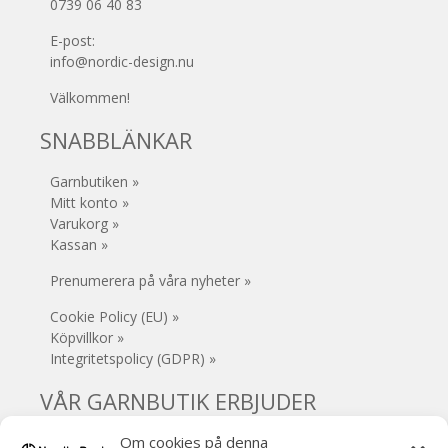
0739 06 40 83
E-post:
info@nordic-design.nu
Välkommen!
SNABBLÄNKAR
Garnbutiken »
Mitt konto »
Varukorg »
Kassan »
Prenumerera på våra nyheter »
Cookie Policy (EU) »
Köpvillkor »
Integritetspolicy (GDPR) »
VÅR GARNBUTIK ERBJUDER
Om cookies på denna
• Säker e-handel