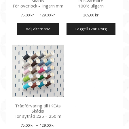
Skådis
Pulsvärmare
För overlock – lingarn mm
100% ullgarn
Prisintervall:
–
75,00
kr
129,00
kr
269,00
kr
75,00 kr
Den
välj alternativ
till
lägg till i varukorg
här
produkten
129,00 kr
har
flera
varianter.
De
olika
alternativen
kan
väljas
på
produktsidan
Trådförvaring till IKEAs
Skådis
För sytråd 225 – 250 m
Prisintervall:
–
75,00
kr
129,00
kr