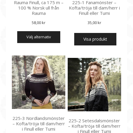
Rauma Finull, ca 175 m –
225-1 Fanamönster –
100 % Norsk ull från
Kofta/tröja till dam/herr i
Rauma
Finull eller Tumi
58,00
kr
35,00
kr
Den
välj alternativ
här
Visa produkt
produkten
har
flera
varianter.
De
olika
alternativen
kan
väljas
på
produktsidan
225-3 Nordlandsmönster
225-2 Setesdalsmönster
– Kofta/tröja till dam/herr
– Kofta/tröja till dam/herr
i Finull eller Tumi
i Finull eller Tumi