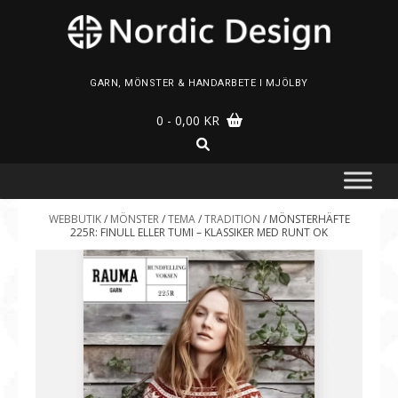
Skip
to
content
GARN, MÖNSTER & HANDARBETE I MJÖLBY
0
- 0,00 KR
WEBBUTIK
/
MÖNSTER
/
TEMA
/
TRADITION
/ MÖNSTERHÄFTE
225R: FINULL ELLER TUMI – KLASSIKER MED RUNT OK