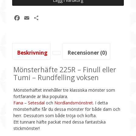
Lägg i varukorg
225R:
Finull
eller
Facebook
Email
Dela
Tumi
-
Klassiker
med
runt
Beskrivning
Recensioner (0)
ok
mängd
Mönsterhäfte 225R – Finull eller
Tumi – Rundfelling voksen
Mönsterhäftet innehåller tre klassiska mönster som
fortfarande är lika populära.
Fana
–
Setesdal
och
Nordlandsmönstret
. I detta
mönsterhäfte får du dessa mönster för både dam och
herr. Dessutom som både tröja och kofta.
Ett tunnare häfte packat med dessa fantastska
stickmönster!