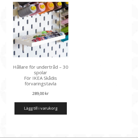
85,00 kr.
51,00 kr.
flera
varianter.
De
olika
alternativen
kan
väljas
på
produktsidan
Hållare för undertråd – 30
spolar
För IKEA Skådis
förvaringstavla
289,00
kr
lägg till i varukorg