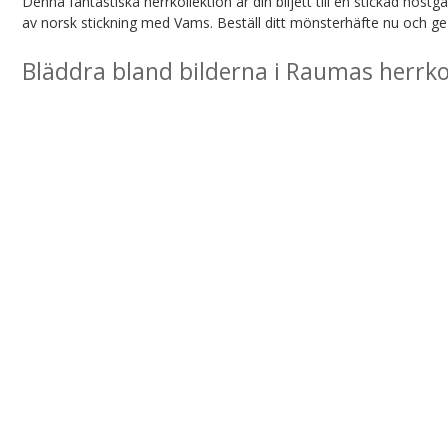
Denna fantastiska herrkollektion är din biljett till en stickad höst
av norsk stickning med Vams. Beställ ditt mönsterhäfte nu och ge
Bläddra bland bilderna i Raumas herrko