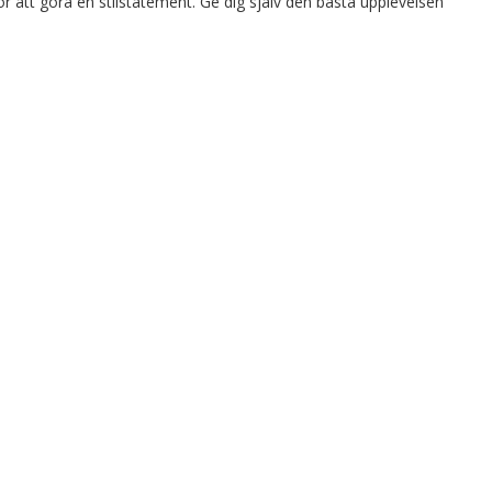
för att göra en stilstatement. Ge dig själv den bästa upplevelsen