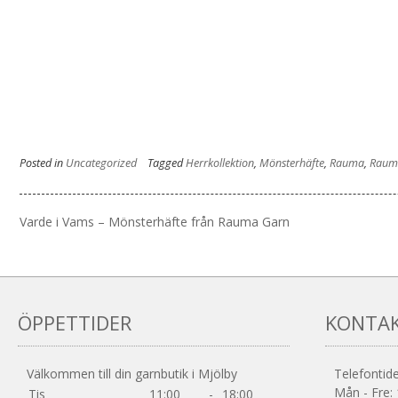
Posted in
Uncategorized
Tagged
Herrkollektion
,
Mönsterhäfte
,
Rauma
,
Raum
Inläggsnavigering
Varde i Vams – Mönsterhäfte från Rauma Garn
ÖPPETTIDER
KONTA
Välkommen till din garnbutik i Mjölby
Telefontide
Mån - Fre: 
Tis
11:00
-
18:00