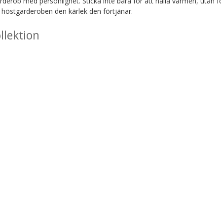
garderob med personlighet. Sticka inte bara för att hålla värmen, utan 
 höstgarderoben den kärlek den förtjänar.
llektion