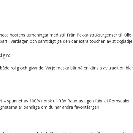
möta höstens utmaningar med stil. Från Pekka strukturgenser till Olle 
dbart i vardagen och samtidigt ge den där extra touchen av stickglädje
ign:
 både rolig och givande. Varje maska bär på en känsla av tradition b
et – spunnet av 100% norsk ull från Raumas egen fabrik i Romsdalen, N
gheterna är oändliga om du har andra favoritfärger!