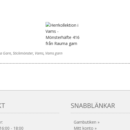
a Garn
,
Stickmönster
,
Vams
,
Vams garn
KT
SNABBLÄNKAR
r:
Garnbutiken »
16:00 - 18:00
Mitt konto »