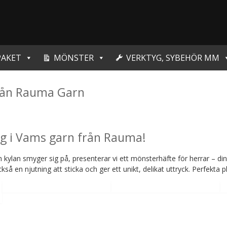
PAKET
MÖNSTER
VERKTYG, SYBEHÖR MM
från Rauma Garn
agg i Vams garn från Rauma!
ylan smyger sig på, presenterar vi ett mönsterhäfte för herrar – din n
kså en njutning att sticka och ger ett unikt, delikat uttryck. Perfekta 