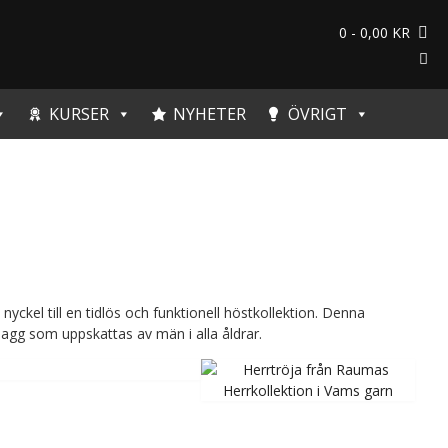
0
- 0,00 KR
KURSER
NYHETER
ÖVRIGT
yckel till en tidlös och funktionell höstkollektion. Denna
plagg som uppskattas av män i alla åldrar.