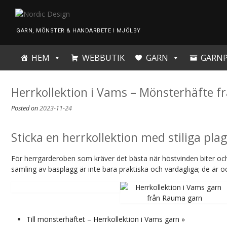
Skip
to
content
GARN, MÖNSTER & HANDARBETE I MJÖLBY
HEM
WEBBUTIK
GARN
GARN
Herrkollektion i Vams – Mönsterhäfte 
Posted on
2023-11-24
Sticka en herrkollektion med stiliga pl
För herrgarderoben som kräver det bästa när höstvinden biter och k
samling av basplagg är inte bara praktiska och vardagliga; de är oc
Till mönsterhäftet – Herrkollektion i Vams garn »